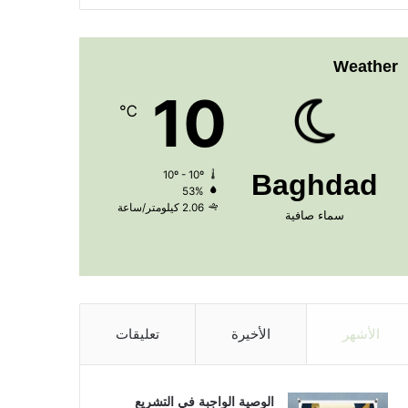
Weather
10
℃
10º - 10º
Baghdad
53%
2.06 كيلومتر/ساعة
سماء صافية
الأشهر
الأخيرة
تعليقات
الوصية الواجبة في التشريع