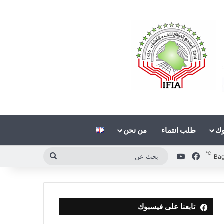
وك
طلب انتماء
من نحن
℃
فيسبوك
‫YouTube
بحث
Ba
عن
تابعنا على فيسبوك