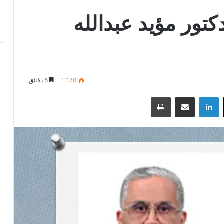
كتور مؤيد عبدالله
1٬170
5 دقائق
‫X
لينكدإن
مشاركة عبر البريد
طباعة