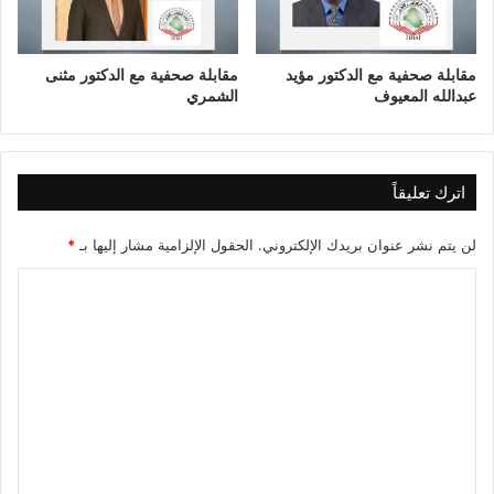
،
م
خ
ا
مقابلة صحفية مع الدكتور مؤيد
مقابلة صحفية مع الدكتور مثنى
عبدالله المعيوف
الشمري
ط
ر
ج
د
ي
اترك تعليقاً
ة
ت
لن يتم نشر عنوان بريدك الإلكتروني.
الحقول الإلزامية مشار إليها بـ
*
ح
ي
ا
ط
ل
ب
ت
ا
ل
ع
خ
ل
و
ر
ي
ق