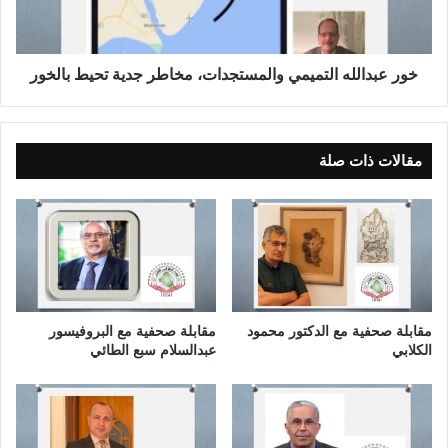
ك
ا
ي
ل
ا
ل
ه
خور عبدالله التميمي والمستجدات، مخاطر جدية تحيط بالخور
ا
ل
ت
م
مقالات ذات صلة
ي
م
ي
و
ا
ل
م
س
مقابلة صحفية مع الدكتور محمود
مقابلة صحفية مع البروفيسور
ت
الكلابي
عبدالسلام سبع الطائي
ج
د
ا
ت