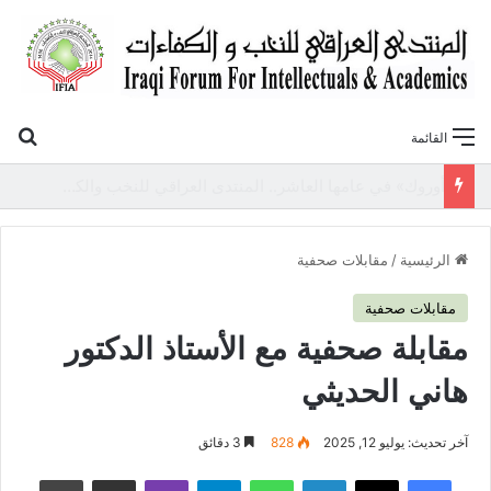
بح
القائمة
«أوروك» في عامها العاشر.. المنتدى العراقي للنخب والكفاءات يصدر عددًا جديدًا ببحوث علمية تعالج قضايا الاقتصاد والطاقة
الرئيسية
/
مقابلات صحفية
مقابلات صحفية
مقابلة صحفية مع الأستاذ الدكتور
هاني الحديثي
آخر تحديث: يوليو 12, 2025
828
3 دقائق
فيسبوك
‫X
لينكدإن
واتساب
تيلقرام
ڤايبر
مشاركة عبر البريد
طباعة