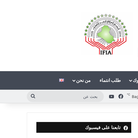
وك
طلب انتماء
من نحن
℃
فيسبوك
‫YouTube
بحث
Ba
عن
تابعنا على فيسبوك