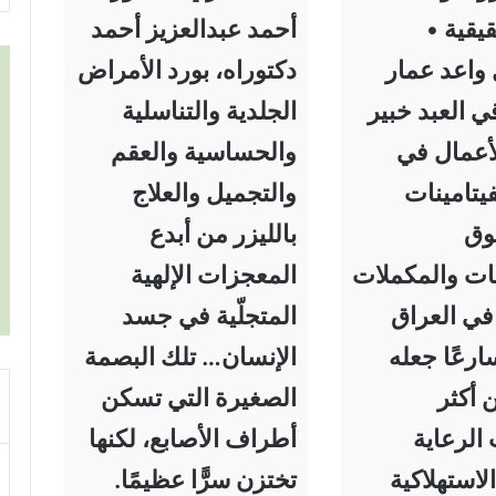
قية •
أحمد عبدالعزيز أحمد
واعد عمار
دكتوراه، بورد الأمراض
قي العبد خبير
الجلدية والتناسلية
لأعمال في
والحساسية والعقم
يتامينات
والتجميل والعلاج
وق
بالليزر من أبدع
نات والمكملات
المعجزات الإلهية
 في العراق
المتجلّية في جسد
سارعًا جعله
الإنسان… تلك البصمة
ن أكثر
الصغيرة التي تسكن
الرعاية
أطراف الأصابع، لكنها
لاستهلاكية
تختزن سرًّا عظيمًا.