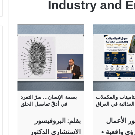
Industry and 
امينات والمكملات
بصمة الإنسان… سرّ التفرد
الغذائية في العراق
في أدقّ تفاصيل الخلق
ر الأعمال
بقلم: البروفيسور
B) رؤى واقعية •
الاستشاري الدكتور