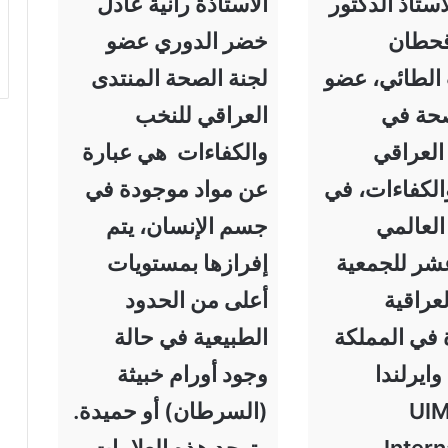
ستاذ الدكتور
الاستاذة رانية عادل
قحطان
خضر الدوري عضو
لطائي، عضو
لجنة الصحة المنتدى
صحة في
العراقي للنخب
العراقي
والكفاءات هي عبارة
الكفاءات، في
عن مواد موجودة في
العالمي
جسم الإنسان، يتم
عشر للجمعية
إفرازها بمستويات
لعراقية
أعلى من الحدود
 في المملكة
الطبيعية في حالة
وايرلندا
وجود أورام خبيثة
UIM
(السرطان) أو حميدة.
Intern
وتوجد هذه العلامات