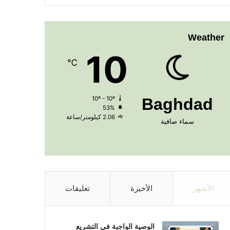
Weather
10
℃
10º - 10º
Baghdad
53%
2.06 كيلومتر/ساعة
سماء صافية
الأشهر
الأخيرة
تعليقات
الوصية الواجبة في التشريع