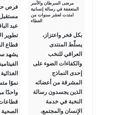
مرضى السرطان والأسر
فرص حقي
المتعففة في رسالة إنسانية
امتدت لعشر سنوات من
مستقبل 
العطاء
عبد البا
بكل فخر واعتزاز،
تطوير ا
يسلّط المنتدى
قطاع الف
العراقي للنخب
يشهد س
والكفاءات الضوء على
الفيتامي
إحدى النماذج
الغذائية
المشرقة من أعضائه
نموًا مت
الذين يجسدون رسالة
واحدًا م
النخبة في خدمة
قطاعات 
الإنسان والمجتمع،
الصحية ا