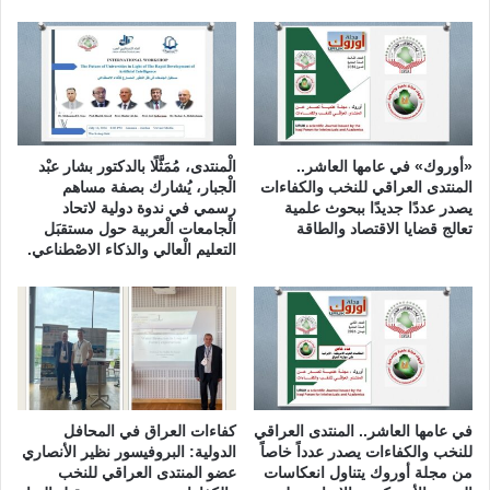
ت
ا
ل
ح
م
ا
ي
«أوروك» في عامها العاشر..
الْمنتدى، مُمَثَّلًا بالدكتور بشار عبْد
ة
المنتدى العراقي للنخب والكفاءات
الْجبار، يُشارك بصفة مساهم
ا
يصدر عددًا جديدًا ببحوث علمية
رسمي في ندوة دولية لاتحاد
تعالج قضايا الاقتصاد والطاقة
الْجامعات الْعربية حول مستقبَل
ل
التعليم الْعالي والذكاء الاصْطناعي.
ف
ئ
و
ي
ة
في عامها العاشر.. المنتدى العراقي
كفاءات العراق في المحافل
للنخب والكفاءات يصدر عدداً خاصاً
الدولية: البروفيسور نظير الأنصاري
من مجلة أوروك يتناول انعكاسات
عضو المنتدى العراقي للنخب