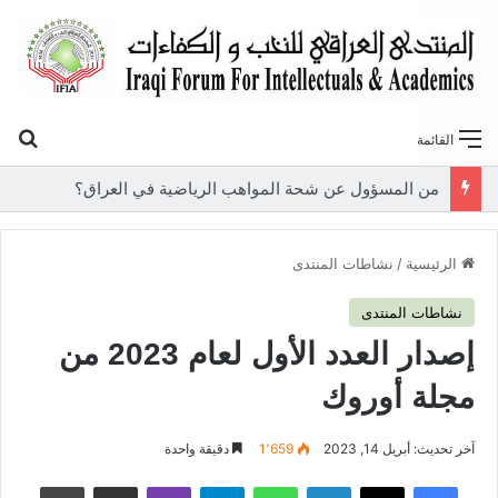
بح
القائمة
«أوروك» في عامها العاشر.. المنتدى العراقي للنخب والكفاءات يصدر عددًا جديدًا ببحوث علمية تعالج قضايا الاقتصاد والطاقة
الرئيسية
/
نشاطات المنتدى
نشاطات المنتدى
إصدار العدد الأول لعام 2023 من
مجلة أوروك
آخر تحديث: أبريل 14, 2023
1٬659
دقيقة واحدة
فيسبوك
‫X
لينكدإن
واتساب
تيلقرام
ڤايبر
مشاركة عبر البريد
طباعة