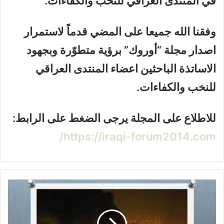
في المنتدى العراقي للنخب والكفاءات.
وفقنا الله جميعا على المضي قدماً لاستمرار
اصدار مجلة “أوروك” برؤية متطوّرة وبجهود
الاساتذة الباحثين اعضاء المنتدى العراقي
للنخب والكفاءات.
للاطلاع على المجلة يرجى الضغط على الرابط:
https://iraqi-forum2014.com/
ع
ق
د
ي