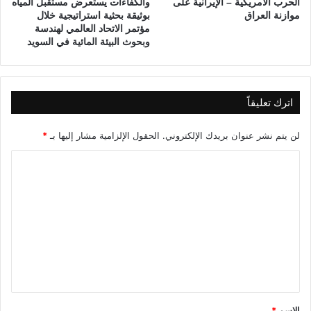
الحرب الأمريكية – الإيرانية على
والكفاءات يستعرض مستقبل المياه
موازنة العراق
بوثيقة بحثية استراتيجية خلال
مؤتمر الاتحاد العالمي لهندسة
وبحوث البيئة المائية في السويد
اترك تعليقاً
لن يتم نشر عنوان بريدك الإلكتروني.
الحقول الإلزامية مشار إليها بـ
*
ا
ل
ت
ع
ل
ي
ق
*
الاسم
*