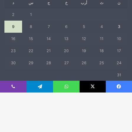
ن
ث
أرب
خ
ج
س
د
2
1
9
8
7
6
5
4
3
16
15
14
13
12
11
10
23
22
21
20
19
18
17
30
29
28
27
26
25
24
31
« يوليو
فيسبوك
‫X
واتساب
تيلقرام
ڤايبر
© حقوق النشر 2026، جميع الحقوق محفوظة |
mfaad
زر
ال