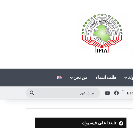
وك
طلب انتماء
من نحن
℃
فيسبوك
‫YouTube
بحث
Ba
عن
تابعنا على فيسبوك