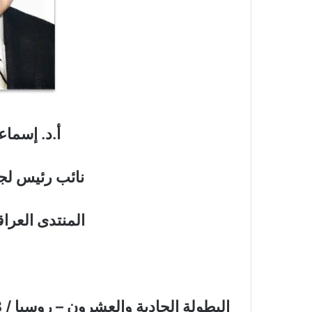
أ.د. إسماع
نائب رئيس لجن
المنتدى العرا
البطولة الحادية والعشرون – روسيا / 2018