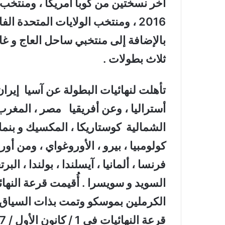
أخر نسختين من كوبا أمريكا ، ومنتخب ن
بالإضافة إلى منتخبي ساحل العاج و غان
ثلاث بطولات .
تأهلت لنهائيات البطولة عن آسيا إيران ،
أستراليا ، وعن أفريقيا مصر ، المغرب 
الشمالية كوستاريكا ، المكسيك و بنما ،
كولومبيا ، بيرو ، الأوروغواي ، ومن أوروب
فرنسا ، ألمانيا ، آيسلندا ، بولندا ، الب
الكرملين بموسكو وتمت بذات السياق ال