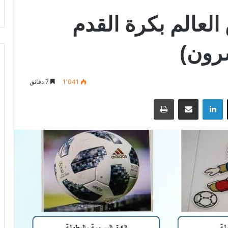
العالم بكرة القدم
شرون)
1٬041
7 دقائق
‫X
لينكدإن
مشاركة عبر البريد
طباعة