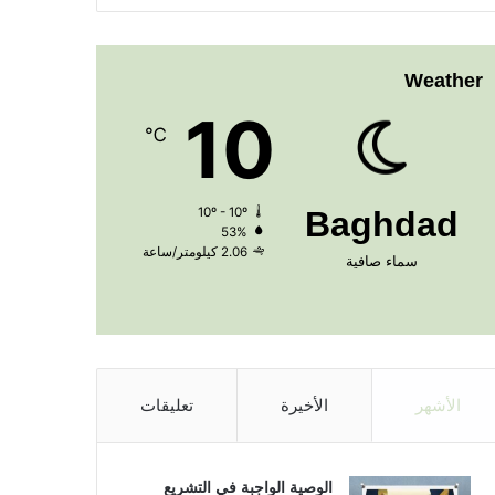
Weather
10
℃
10º - 10º
Baghdad
53%
2.06 كيلومتر/ساعة
سماء صافية
الأشهر
الأخيرة
تعليقات
الوصية الواجبة في التشريع