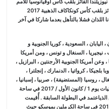
يوزيلندا الفائز بلقب كأس أوقيانوسيا للأمم
2016 ، ومنتخب الولايات المتحدة الفائز بلقب كأس كونكاكاف الذهبية 2017
ا اللذان فشلا بالتأهل بعدما شاركا في آخر
 اليابان ، السعودية ، كوريا الجنوبية و
، نيجيريا ، السنغال و تونس ، ومن أمريكا
 وعن أمريكا الجنوبية الأرجنتين ، البرازيل ،
ا بلجيكا ، كرواتيا ، الدنمارك ، إنجلترا ،
رتغال ، روسيا (المستضيفة) ، صربيا ، إسبانيا ،
السويد و سويسرا . أُقيمت قرعة النهائيات يوم 1 / كانون الأول / 2017 في ساحة
ذياعتمد في البطولة السابقة . أُقيمت
قرعة النهائيات في 1 / كانون الأول / 2017 في ساحة الكرملين بموسكو حيث