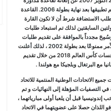
أعلن الاتحاد الدولي لكرة القدم في 29 أكتوبر 2007 عن إلغائه لقاعدة مداورة
الاستضافة بين القارات الست والتي تم تطبيقها بعد نهاية بطولة 2006. القاعدة
 طلب الاستضافة شرط أن لا تكون القارة
لتين السابقتين لذلك تم استبعاد طلبات
وسُمِحَ مجدداً بالموافقة على تقديم طلبات
الاستضافة المشتركة بعدما كان هذا الأمر ممنوعًا بعد بطولة 2002 ، لذلك أعلنت
عدة دول عن رغبتها في استضافة منافسات كأس العالم 2018 من خلال تقديم
 مع البرتغال وبلجيكا مع هولندا .
ميع الاتحادات الوطنية المنتمية للاتحاد
عددها ( 209 ) اتحادات في التصفيات المؤهلة إلى النهائيات و تم
إندونيسيا قبل أن يلعبا أولى مبارياتهما ،
و اللذان حصلا على عضويتهما في الاتحاد