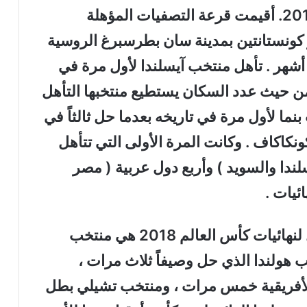
الدولي لكرة القدم في 13 /مايس / 2016. أقيمت قرعة التصفيات المؤهلة
 في 25 / تموز / 2015 بقصر كونستانتين بمدينة سان بطرسبرغ الروسية
أشهر . تأهل منتخب آيسلندا لأول مرة في
 من حيث عدد السكان يستطيع منتخبها التأهل
نما لأول مرة في تاريخه بعدما حل ثالثاً في
نكاكاف . وكانت المرة الأولى التي تتأهل
لندا والسويد ) وأربع دول عربية ( مصر
ئيات .
أبرز المنتخبات التي فشلت في التأهل لنهائيات كأس العالم 2018 هي منتخب
ب هولندا الذي حل وصيفاً ثلاث مرات ،
لأفريقية خمس مرات ، ومنتخب تشيلي بطل