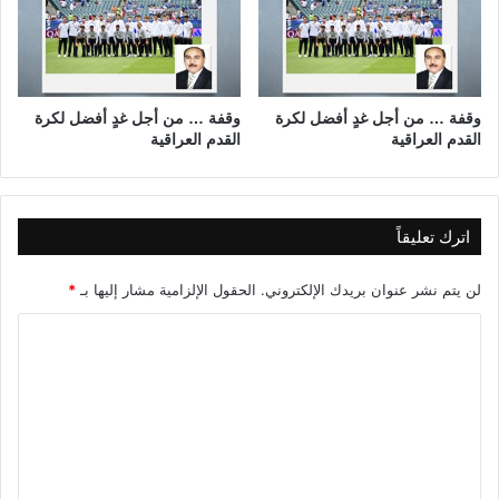
ن
ي
ا
ت
ا
وقفة … من أجل غدٍ أفضل لكرة
وقفة … من أجل غدٍ أفضل لكرة
القدم العراقية
القدم العراقية
ل
ن
و
و
ي
اترك تعليقاً
ة
و
لن يتم نشر عنوان بريدك الإلكتروني.
الحقول الإلزامية مشار إليها بـ
*
ا
ل
ا
ن
ل
ظ
ت
ي
ر
ع
ي
ل
ة
ي