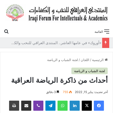
بح
القائمة
«أوروك» في عامها العاشر.. المنتدى العراقي للنخب والكفاءات يصدر عددًا جديدًا ببحوث علمية تعالج قضايا الاقتصاد والطاقة
الرئيسية
/
اللجان
/
لجنة الشباب و الرياضة
لجنة الشباب و الرياضة
أحداث من ذاكرة الرياضة العراقية
آخر تحديث: يناير 15, 2022
755
3 دقائق
فيسبوك
‫X
لينكدإن
واتساب
تيلقرام
ڤايبر
مشاركة عبر البريد
طباعة