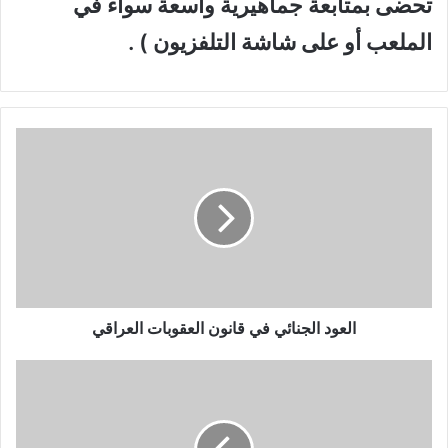
تحضى بمتابعة جماهيرية واسعة سواء في
الملعب أو على شاشة التلفزيون ) .
ا
ل
ع
و
د
ا
ل
ج
ن
ا
العود الجنائي في قانون العقوبات العراقي
ئ
ي
إ
ف
د
ي
ا
ق
ر