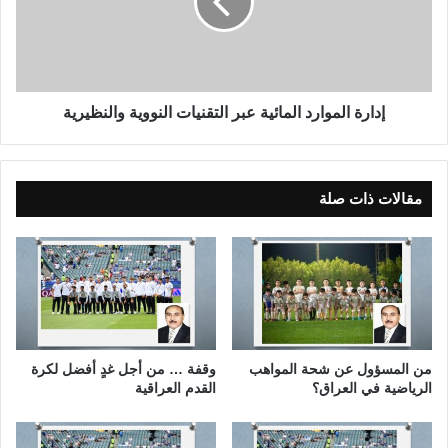
ا
ة
ن
ا
و
ل
ن
م
ا
و
ل
ا
إدارة الموارد المائية عبر التقنيات النووية والنظيرية
ع
ر
ق
د
و
ا
ب
ل
مقالات ذات صلة
ا
م
ت
ا
ا
ئ
ل
ي
ع
ة
ر
ع
ا
ب
ق
ر
من المسؤول عن شحة المواهب
وقفة … من أجل غدٍ أفضل لكرة
ي
ا
الرياضية في العراق؟
القدم العراقية
ل
ت
ق