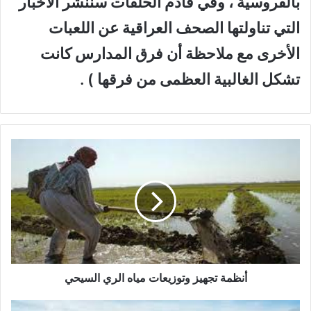
بالفروسية ، وفي قادم الحلقات سننشر الأخبار
التي تناولتها الصحف العراقية عن اللعبات
الأخرى مع ملاحظة أن فرق المدارس كانت
تشكل الغالبية العظمى من فرقها ) .
أ
ن
ظ
م
ة
ت
ج
ه
ي
ز
أنظمة تجهيز وتوزيعات مياه الري السيحي
و
ت
ا