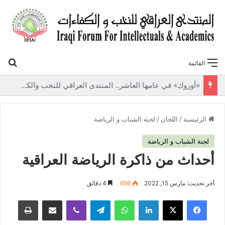
بح
القائمة
«أوروك» في عامها العاشر.. المنتدى العراقي للنخب والكفاءات يصدر عددًا جديدًا ببحوث علمية تعالج قضايا الاقتصاد والطاقة
الرئيسية
/
اللجان
/
لجنة الشباب و الرياضة
لجنة الشباب و الرياضة
أحداث من ذاكرة الرياضة العراقية
آخر تحديث: مارس 15, 2022
698
4 دقائق
فيسبوك
‫X
لينكدإن
واتساب
تيلقرام
ڤايبر
مشاركة عبر البريد
طباعة