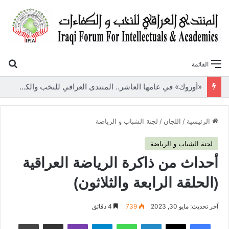
بح
القائمة
«أوروك» في عامها العاشر.. المنتدى العراقي للنخب والكفاءات يصدر عددًا جديدًا ببحوث علمية تعالج قضايا الاقتصاد والطاقة
الرئيسية
/
اللجان
/
لجنة الشباب و الرياضة
لجنة الشباب و الرياضة
أحداث من ذاكرة الرياضة العراقية
(الحلقة الرابعة والثلاثون)
آخر تحديث: مايو 30, 2023
739
4 دقائق
فيسبوك
‫X
لينكدإن
واتساب
تيلقرام
ڤايبر
مشاركة عبر البريد
طباعة