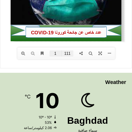
Weather
10
℃
10º - 10º
Baghdad
53%
2.06 كيلومتر/ساعة
سماء صافية