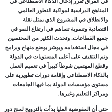
ف
ي
العراق تقرر إدخال الذكاء الاصطناع
ي
في
المناهج الدراسية
لمواكب
ة
التطور العالمي
والانطلاق في
ال
مشروع الذي يمثل نقلة
اقتصادية وتنموية تساهم في
ارتفاع
النمو في
جميع القطاعات.
وتحد
ث ا
لكثير من المختصين
في مجال استخدامه
وبوشر بوضع
منهاج وبرامج
وتم التثقيف على أعلى المستويات في الدولة
وقطع المهتمين شوطا
كبيرا
في تعميم العمل
بالذكاء الاصطناعي
وإقامة دورات تطويرية على
مستوى مؤسسات الدولة بما فيها الجامعات
ومراكز
التعليم
وغيرها.
حتى أن المفوضية العليا بدأت بالترويج لمنح دور