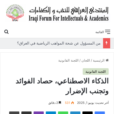
بح
القائمة
«أوروك» في عامها العاشر.. المنتدى العراقي للنخب والكفاءات يصدر عددًا جديدًا ببحوث علمية تعالج قضايا الاقتصاد والطاقة
الرئيسية
/
اللجان
/
اللجنة القانونية
اللجنة القانونية
الذكاء الاصطناعي، حصاد الفوائد
وتجنب الإضرار
آخر تحديث: يونيو 1, 2025
531
2 دقائق
فيسبوك
‫X
لينكدإن
واتساب
تيلقرام
ڤايبر
مشاركة عبر البريد
طباعة