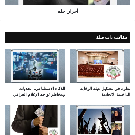
ل
إ
أحزان حلم
ي
ر
ا
ن
مقالات ذات صلة
ي
ة
ا
ل
أ
ب
ع
ا
نظرة في تشكيل هيئة الرقابة
الذكاء الاصطناعي.. تحديات
د
الداخلية الاتحادية
ومخاطر تواجه الإعلام العراقي
ا
ل
إ
ق
ل
ي