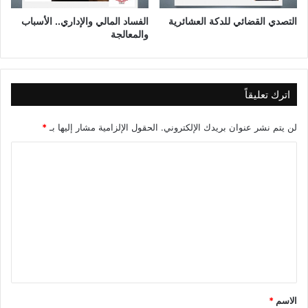
م
ي
التصدي القضائي للدكة العشائرية
الفساد المالي والإداري.. الأسباب
ة
والمعالجة
و
ا
ل
خ
اترك تعليقاً
ي
ا
لن يتم نشر عنوان بريدك الإلكتروني.
الحقول الإلزامية مشار إليها بـ
*
ر
ا
ا
ت
ل
ا
ل
ت
م
ع
م
ل
ك
ن
ي
ة
ق
*
الاسم
*