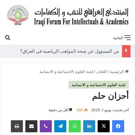
بح
القائمة
«أوروك» في عامها العاشر.. المنتدى العراقي للنخب والكفاءات يصدر عددًا جديدًا ببحوث علمية تعالج قضايا الاقتصاد والطاقة
الرئيسية
/
اللجان
/
لجنة العلوم الاجتماعية و الانسانية
لجنة العلوم الاجتماعية و الانسانية
أحزان حلم
آخر تحديث: يونيو 1, 2025
590
أقل من دقيقة
فيسبوك
‫X
لينكدإن
واتساب
تيلقرام
ڤايبر
مشاركة عبر البريد
طباعة