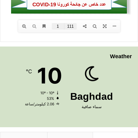
Weather
10
℃
10º - 10º
Baghdad
53%
2.06 كيلومتر/ساعة
سماء صافية