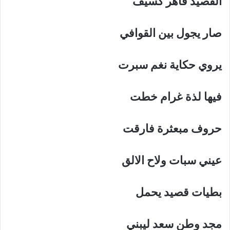
القصيد
قاهر
كسيف
صار
يجول
بين
القوافي
يروي
حكاية
نغم
سبرت
فيها
لذة
غرام
خطت
حروف
مبعثرة
فارقت
عيني
سبات
ولاح
الالق
بطيات
قصيد
يحمل
مجد
وطن
سعد
ليبني