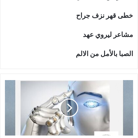
خطى
قهر
نزف
جراح
مشاعر
ليروي
عهد
الصبا
بالأمل
من
الالم
ا
ل
ذ
ك
ا
ء
ا
ل
ا