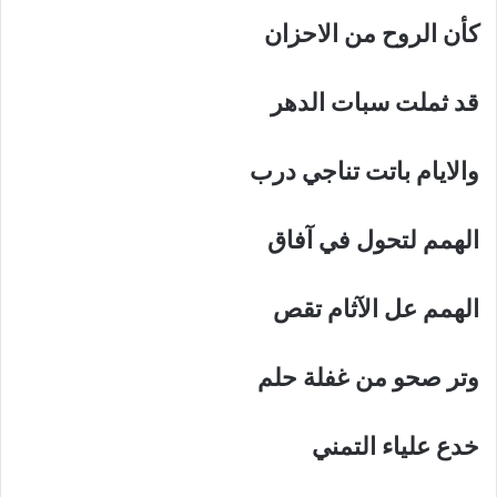
كأن
الروح
من
الاحزان
قد
ثملت
سبات
الدهر
والايام
باتت
تناجي
درب
الهمم
لتحول
في
آفاق
الهمم
عل
الآثام
تقص
وتر
صحو
من
غفلة
حلم
خدع
علياء
التمني