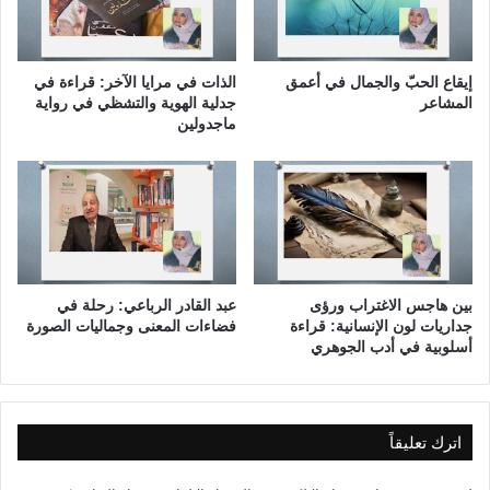
ن
ت
ب
ا
ا
ل
ل
م
إيقاع الحبّ والجمال في أعمق
الذات في مرايا الآخر: قراءة في
إ
ت
المشاعر
جدلية الهوية والتشظي في رواية
ض
ح
ماجدولين
ر
د
ا
ة
ر
:
ا
ن
ف
ج
ا
بين هاجس الاغتراب ورؤى
عبد القادر الرباعي: رحلة في
جداريات لون الإنسانية: قراءة
فضاءات المعنى وجماليات الصورة
ر
أسلوبية في أدب الجوهري
ا
ل
غ
ض
اترك تعليقاً
ب
ا
ل