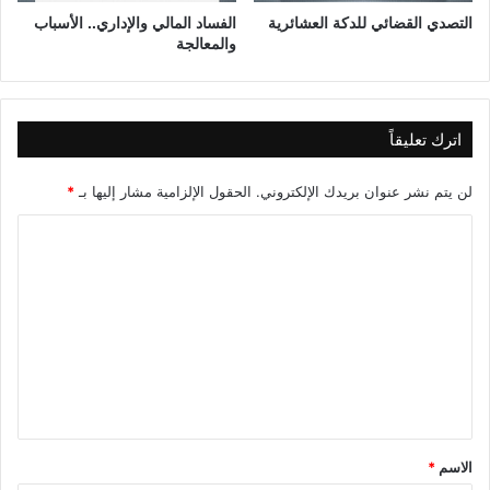
ه
التصدي القضائي للدكة العشائرية
الفساد المالي والإداري.. الأسباب
والمعالجة
ا
؟
(
ا
ل
اترك تعليقاً
ح
ل
لن يتم نشر عنوان بريدك الإلكتروني.
الحقول الإلزامية مشار إليها بـ
*
ق
ة
ا
ا
ل
ل
ت
س
ا
ع
د
ل
س
ة
ي
)
ق
*
الاسم
*