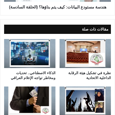
ق
و
د
د
هندسة مستودع البيانات: كيف يتم بناؤها؟ (الحلقة السادسة)
م
ع
إ
ا
ل
ل
ى
ب
مقالات ذات صلة
أ
ي
ي
ا
ن
ن
؟
ا
ت
:
ك
ي
نظرة في تشكيل هيئة الرقابة
الذكاء الاصطناعي.. تحديات
ف
الداخلية الاتحادية
ومخاطر تواجه الإعلام العراقي
ي
ت
م
ب
ن
ا
ؤ