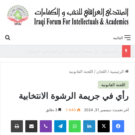
بح
القائمة
«أوروك» في عامها العاشر.. المنتدى العراقي للنخب والكفاءات يصدر عددًا جديدًا ببحوث علمية تعالج قضايا الاقتصاد والطاقة
الرئيسية
/
اللجان
/
اللجنة القانونية
اللجنة القانونية
رأي في جريمة الرشوة الانتخابية
آخر تحديث: ديسمبر 31, 2024
1٬440
3 دقائق
فيسبوك
‫X
لينكدإن
واتساب
تيلقرام
ڤايبر
مشاركة عبر البريد
طباعة