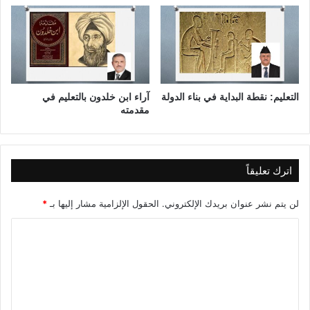
ي
،
ب
ا
ح
ث
التعليم: نقطة البداية في بناء الدولة
آراء ابن خلدون بالتعليم في
ر
مقدمته
ف
ي
ع
ا
ل
اترك تعليقاً
م
س
لن يتم نشر عنوان بريدك الإلكتروني.
الحقول الإلزامية مشار إليها بـ
*
ت
و
ا
ى
ل
ت
ع