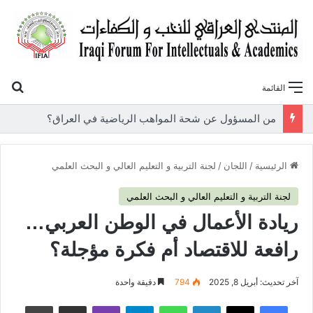
بح
القائمة
«أوروك» في عامها العاشر.. المنتدى العراقي للنخب والكفاءات يصدر عددًا جديدًا ببحوث علمية تعالج قضايا الاقتصاد والطاقة
الرئيسية
/
اللجان
/
لجنة التربية و التعليم العالي و البحث العلمي
لجنة التربية و التعليم العالي و البحث العلمي
ريادة الأعمال في الوطن العربي…
رافعة للاقتصاد أم فكرة مؤجلة؟
آخر تحديث: أبريل 8, 2025
794
دقيقة واحدة
فيسبوك
‫X
لينكدإن
واتساب
تيلقرام
ڤايبر
مشاركة عبر البريد
طباعة