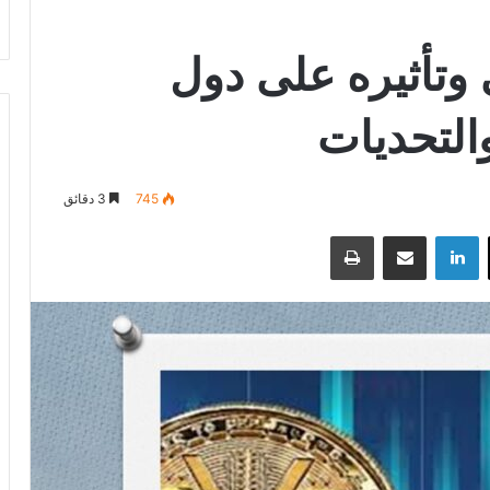
وتأثيره على دول
التحديات
745
3 دقائق
‫X
لينكدإن
مشاركة عبر البريد
طباعة