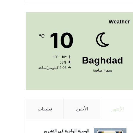
Weather
10
℃
10º - 10º
Baghdad
53%
2.06 كيلومتر/ساعة
سماء صافية
الأشهر
الأخيرة
تعليقات
الوصية الواجبة في التشريع