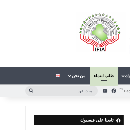
وك
طلب انتماء
من نحن
℃
فيسبوك
‫YouTube
بحث
Ba
عن
تابعنا على فيسبوك