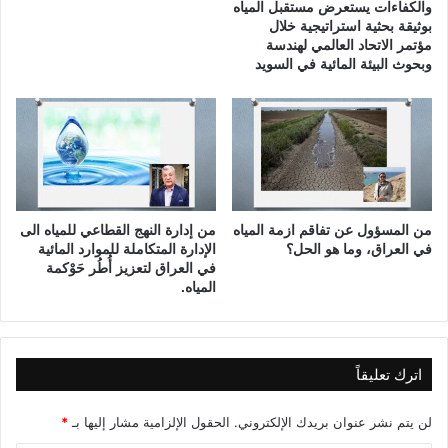
والكفاءات يستعرض مستقبل المياه
ا
بوثيقة بحثية استراتيجية خلال
م
مؤتمر الاتحاد العالمي لهندسة
ع
وبحوث البيئة المائية في السويد
ة
م
ه
ا
ت
م
ا
غ
من المسؤول عن تفاقم ازمة المياه
من إدارة النهج القطاعي للمياه الى
ا
في العراق، وما هو الحل؟
الإدارة المتكاملة للموارد المائية
ن
في العراق لتعزيز أُطُر حَوْكمة
د
المياه.
ي
اترك تعليقاً
لن يتم نشر عنوان بريدك الإلكتروني.
الحقول الإلزامية مشار إليها بـ
*