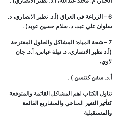
الجبار، م. مخلد عبدالله، أ.د. نظیر الانصاري)
.
6 – الزراعة في العراق (أ.د. نظیر الانصاري، د.
سلوان علي عبد، د. سلام حسین عوید)
.
7 – شحة المیاه: المشاكل والحلول المقترحة
(أ.د نظیر الانصاري، د. نھلة عباس، أ.د. جان
لاوي،
أ.د. سفن كنتسن ) .
تناول الكتاب اھم المشاكل القائمة والمتوقعة
كتأثیر التغیر المناخي والمشاریع القائمة
والمستقبلیة