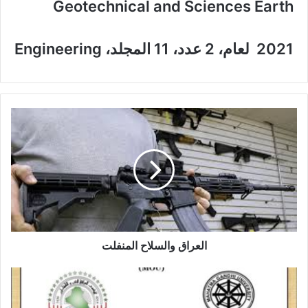
Geotechnical and Sciences Earth
2021
لعام، 2 عدد، 11 المجلد،
Engineering
ا
ل
ع
ر
ا
ق
و
ا
ل
س
العراق والسلاح المنفلت
ل
ا
ا
ح
ل
ا
م