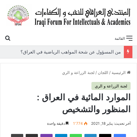
بح
القائمة
«أوروك» في عامها العاشر.. المنتدى العراقي للنخب والكفاءات يصدر عددًا جديدًا ببحوث علمية تعالج قضايا الاقتصاد والطاقة
الرئيسية
/
اللجان
/
لجنة الزراعة و الري
لجنة الزراعة و الري
الموارد المائیة في العراق :
المنظور والتشخیص
آخر تحديث: يناير 18, 2021
1٬774
دقيقة واحدة
فيسبوك
‫X
لينكدإن
واتساب
تيلقرام
ڤايبر
مشاركة عبر البريد
طباعة