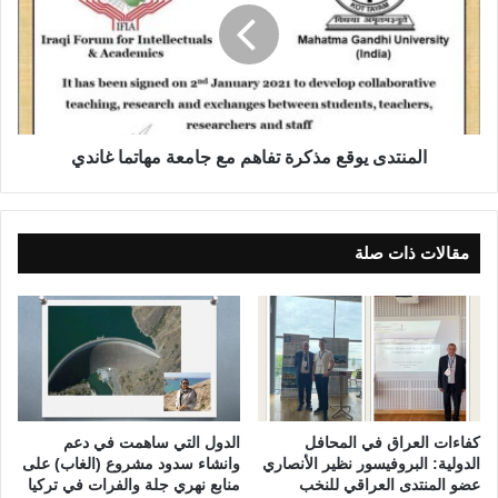
ل
ن
م
ت
ن
د
ف
ى
ل
ي
ت
و
ق
المنتدى يوقع مذكرة تفاهم مع جامعة مهاتما غاندي
ع
م
ذ
ك
مقالات ذات صلة
ر
ة
ت
ف
ا
ه
م
م
كفاءات العراق في المحافل
الدول التي ساهمت في دعم
ع
الدولية: البروفيسور نظير الأنصاري
وانشاء سدود مشروع (الغاب) على
ج
عضو المنتدى العراقي للنخب
منابع نهري جلة والفرات في تركيا