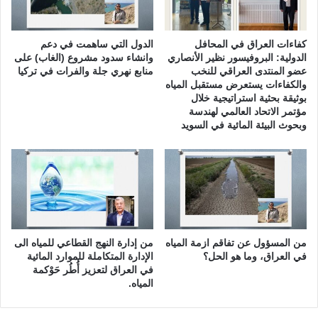
ا
م
م
كفاءات العراق في المحافل
الدول التي ساهمت في دعم
ا
الدولية: البروفيسور نظير الأنصاري
وانشاء سدود مشروع (الغاب) على
ل
عضو المنتدى العراقي للنخب
منابع نهري جلة والفرات في تركيا
م
والكفاءات يستعرض مستقبل المياه
بوثيقة بحثية استراتيجية خلال
ت
مؤتمر الاتحاد العالمي لهندسة
ح
وبحوث البيئة المائية في السويد
د
ة
من المسؤول عن تفاقم ازمة المياه
من إدارة النهج القطاعي للمياه الى
في العراق، وما هو الحل؟
الإدارة المتكاملة للموارد المائية
في العراق لتعزيز أُطُر حَوْكمة
المياه.