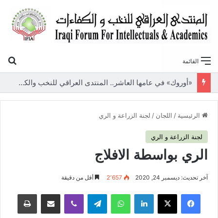
بح
القائمة
«أوروك» في عامها العاشر.. المنتدى العراقي للنخب والكفاءات يصدر عددًا جديدًا ببحوث علمية تعالج قضايا الاقتصاد والطاقة
الرئيسية
/
اللجان
/
لجنة الزراعة و الري
لجنة الزراعة و الري
الري بواسطة الافلاج
آخر تحديث: ديسمبر 24, 2020
2٬657
أقل من دقيقة
فيسبوك
‫X
لينكدإن
واتساب
تيلقرام
ڤايبر
مشاركة عبر البريد
طباعة