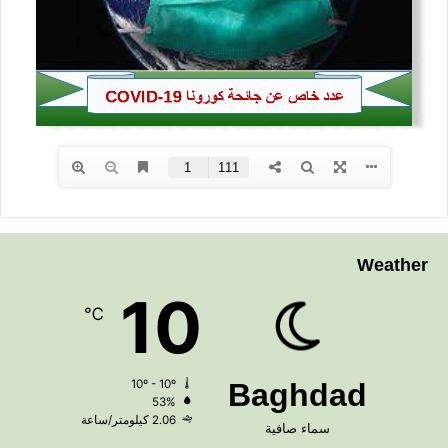
Weather
10
℃
10º - 10º
Baghdad
53%
2.06 كيلومتر/ساعة
سماء صافية