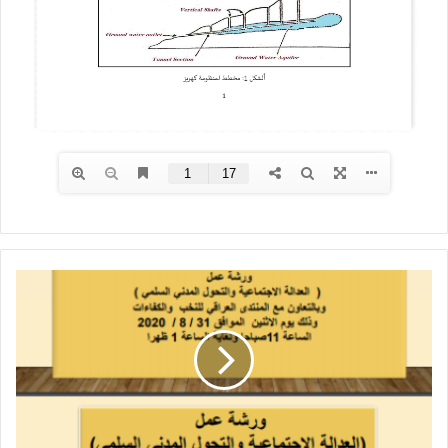
ا
ل
م
ن
ت
د
ى
م
ن