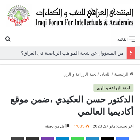
بح
القائمة
«أوروك» في عامها العاشر.. المنتدى العراقي للنخب والكفاءات يصدر عددًا جديدًا ببحوث علمية تعالج قضايا الاقتصاد والطاقة
الرئيسية
/
اللجان
/
لجنة الزراعة و الري
لجنة الزراعة و الري
الدكتور حسن العكيدي ،ضمن موقع
أكاديميا العالمي
آخر تحديث: مايو 27, 2023
1٬035
أقل من دقيقة
فيسبوك
‫X
لينكدإن
واتساب
تيلقرام
ڤايبر
مشاركة عبر البريد
طباعة