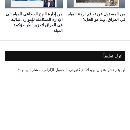
ة
ا
من المسؤول عن تفاقم ازمة المياه
من إدارة النهج القطاعي للمياه الى
ل
في العراق، وما هو الحل؟
الإدارة المتكاملة للموارد المائية
ر
في العراق لتعزيز أُطُر حَوْكمة
ا
المياه.
ب
ع
ة
و
اترك تعليقاً
ا
ل
لن يتم نشر عنوان بريدك الإلكتروني.
الحقول الإلزامية مشار إليها بـ
*
ث
ل
ا
ا
ل
ث
و
ت
ن
ع
)
ل
ي