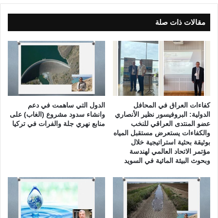
ة
ا
ا
ق
ل
مقالات ذات صلة
ي
ر
ب
ي
ي
ا
ن
ض
ا
ة
ل
ا
ص
ل
ي
ع
كفاءات العراق في المحافل
الدول التي ساهمت في دعم
ا
ر
الدولية: البروفيسور نظير الأنصاري
وانشاء سدود مشروع (الغاب) على
غ
ا
عضو المنتدى العراقي للنخب
منابع نهري جلة والفرات في تركيا
ة
والكفاءات يستعرض مستقبل المياه
ق
بوثيقة بحثية استراتيجية خلال
و
ي
مؤتمر الاتحاد العالمي لهندسة
ا
ة
وبحوث البيئة المائية في السويد
ل
(
ت
ا
ط
ل
ب
ح
ي
ل
ق
ق