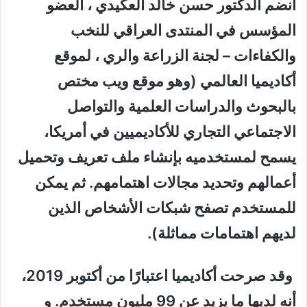
أنضم الدكتور حسن خالد العكيدي ، العضو
المؤسس في المنتدى العراقي للنخب
والكفاءات – لجنة الزراعة والري ، لموقع
أكاديميا العالمي (وهو موقع ويب مختص
بالبحوث والدراسات العلمية والتواصل
الاجتماعي التجاري للأكاديميين في أمريكا،
يسمح لمستخدميه بإنشاء ملف تعريف وتحميل
أعمالهم وتحديد مجالات اهتمامهم. ثم يمكن
للمستخدم تصفح شبكات الأشخاص الذين
لديهم اهتمامات مماثلة).
وقد صرحت أكاديميا اعتبارًا من أكتوبر 2019،
أنه لديها ما يزيد عن 99 مليون مستخدم. و