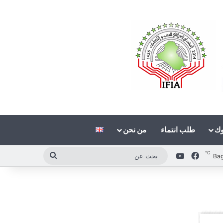
وك
طلب انتماء
من نحن
℃
فيسبوك
‫YouTube
بحث
Ba
عن