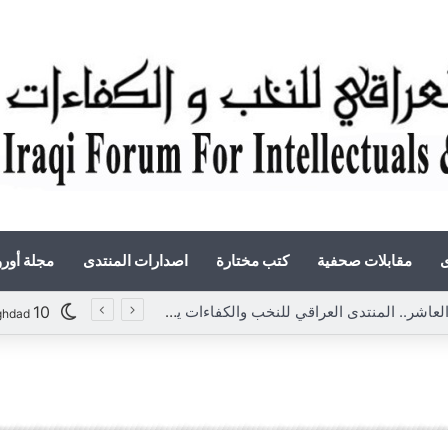
ى
مقابلات صحفية
كتب مختارة
اصدارات المنتدى
مجلة أور
«أوروك» في عامها العاشر.. المنتدى العراقي للنخب والكفاءات يصدر عددًا جديدًا ببحوث علمية تعالج قضايا الاقتصاد والطاقة
10
ghdad