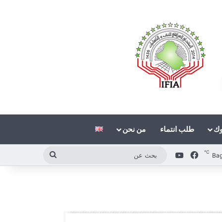
وك
طلب انتماء
من نحن
℃
فيسبوك
‫YouTube
بحث
Ba
عن