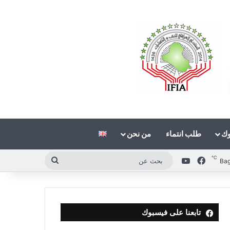
وك
طلب انتماء
من نحن
℃
فيسبوك
‫YouTube
بحث
Ba
عن
تابعنا على فيسبوك