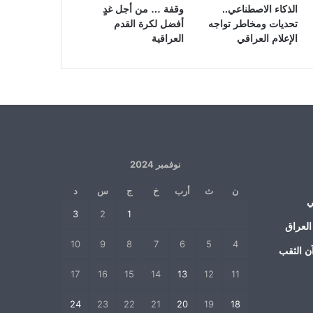
الذكاء الاصطناعي..
وقفة … من أجل غدٍ
تحديات ومخاطر تواجه
أفضل لكرة القدم
الإعلام العراقي
العراقية
نوفمبر 2024
ن
ث
أرب
خ
ج
س
د
ي
3
2
1
العراق
10
9
8
7
6
5
4
ن الثقب
17
16
15
14
13
12
11
24
23
22
21
20
19
18