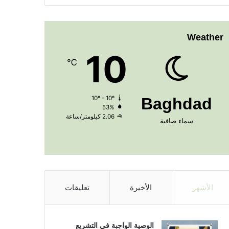
Weather
10
℃
10º - 10º
Baghdad
53%
2.06 كيلومتر/ساعة
سماء صافية
الأشهر
الأخيرة
تعليقات
الوصية الواجبة في التشريع