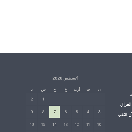
أغسطس 2026
ن
ث
أرب
خ
ج
س
د
ي
2
1
العراق
9
8
7
6
5
4
3
ن الثقب
16
15
14
13
12
11
10