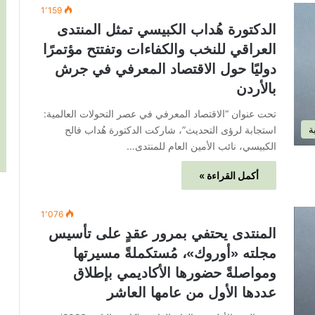
1٬159
الدكتورة هُداب الكبيسي تمثل المنتدى
العراقي للنخب والكفاءات وتفتتح مؤتمرًا
دوليًا حول الاقتصاد المعرفي في جرش
بالأردن
تحت عنوان “الاقتصاد المعرفي في عصر التحولات العالمية:
استجابة لرؤى التحديث”، شاركت الدكتورة هُداب فالح
ة
الكبيسي، نائب الأمين العام للمنتدى…
أكمل القراءة »
1٬076
المنتدى يحتفي بمرور عقدٍ على تأسيس
مجلته «أوروك»، مُستكملةً مسيرتها
ومواصلةً حضورها الأكاديمي بإطلاق
عددها الأول من عامها العاشر