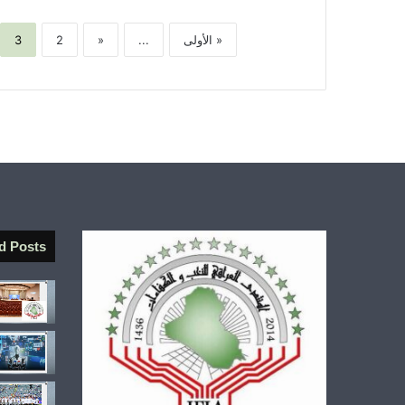
« الأولى
...
«
2
3
d Posts