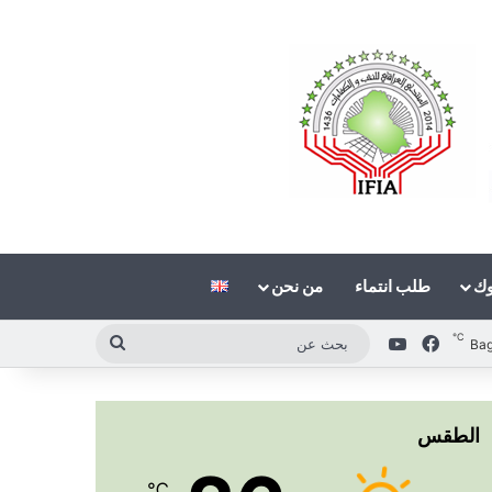
وك
طلب انتماء
من نحن
℃
فيسبوك
‫YouTube
بحث
Ba
عن
الطقس
℃