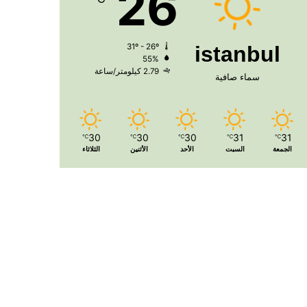
26
31º - 26º
istanbul
55%
2.79 كيلومتر/ساعة
سماء صافية
30
30
30
31
31
℃
℃
℃
℃
℃
الجمعة
السبت
الأحد
الأثنين
الثلاثاء