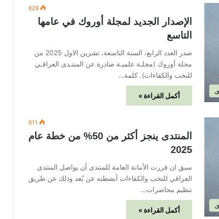
829
الإصدار الجديد لمجلة أوروك في عامها
التاسع
صدر العدد الرابع، السنة التاسعة، تشرين الاول 2025 من
مجلة أوروك (مجلـة علميـة صادرة عن المنتـدى العراقـي
للنخب والكفاءات). كلمة…
ى
أكمل القراءة »
811
المنتدى ينجز أكثر من 50% من خطة عام
2025
سبق ان قررت الأمانة العامة للمنتدى أن يواصل المنتدى
العراقي للنخب والكفاءات أنشطته عن بُعد وذلك عن طريق
تنظيم محاضرات…
ى
أكمل القراءة »