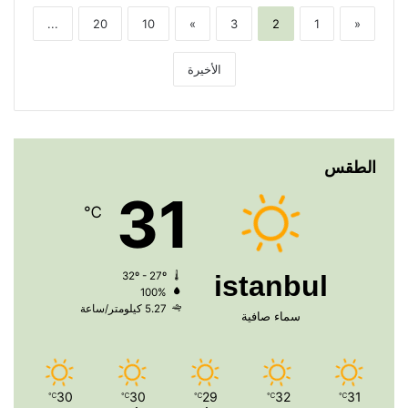
...
20
10
»
3
2
1
«
الأخيرة
الطقس
31
℃
32º - 27º
istanbul
100%
5.27 كيلومتر/ساعة
سماء صافية
30
30
29
32
31
℃
℃
℃
℃
℃