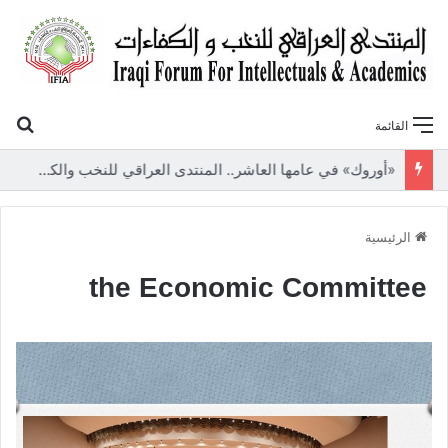
بح
القائمة
«أوروك» في عامها العاشر.. المنتدى العراقي للنخب والكفاءات يصدر عددًا جديدًا ببحوث علمية تعالج قضايا الاقتصاد والطاقة
الرئيسية
the Economic Committee