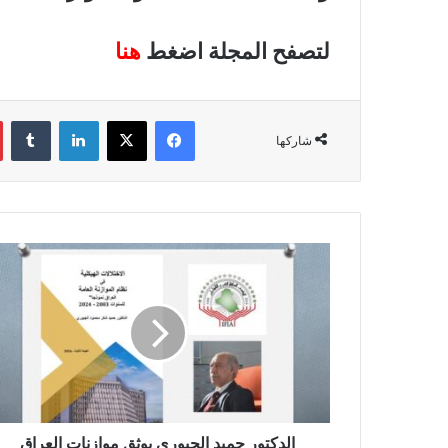
لتصفح المجلة اضغط
هنا
فيسبوك
‫X
لينكدإن
‏Tumblr
شاركها
ا
ل
د
ك
ت
و
ر
ح
م
ي
الدكتور حميد الجبوري يوثق موازنات العراق