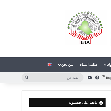
وك
طلب انتماء
من نحن
℃
فيسبوك
‫YouTube
بحث
Ba
عن
تابعنا على فيسبوك