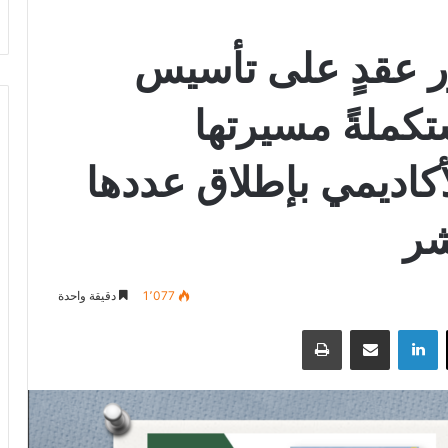
ر عقدٍ على تأسيس
كملةً مسيرتها
كاديمي بإطلاق عددها
شر
1٬077
دقيقة واحدة
‫X
لينكدإن
مشاركة عبر البريد
طباعة