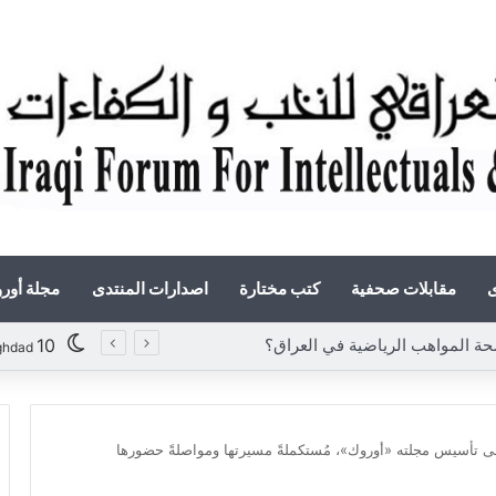
ى
مقابلات صحفية
كتب مختارة
اصدارات المنتدى
مجلة أور
مواهب الرياضية في العراق؟
10
ghdad
لى تأسيس مجلته «أوروك»، مُستكملةً مسيرتها ومواصلةً حضورها