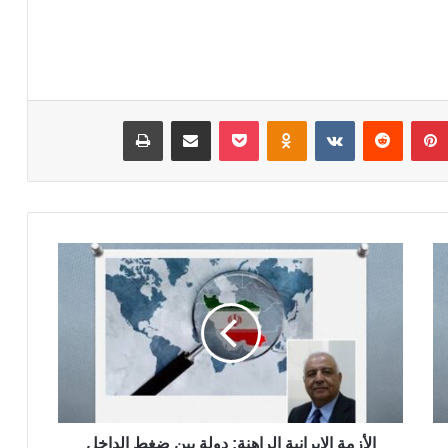
بينتيريست
‏Reddit
‏VKontakte
Odnoklassniki
‫Pocket
مشاركة عبر البريد
طباعة
ا
ل
أ
ز
م
ة
ا
ل
إ
ي
الأزمة الإيرانية الراهنة: دولة بين ضغط الداخل