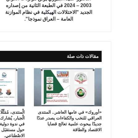
د
2003 – 2024 في الطبعة الثانية من إصداره
ا
الجديد "الاختلالات الهيكلية في نظام الموازنة
ل
العامة – العراق نموذجا".
ج
ب
و
ر
ي
مقالات ذات صلة
ي
و
ث
ق
م
و
ا
ز
ن
«أوروك» في عامها العاشر.. المنتدى
الْمنتدى، مُمَثَّل
ا
العراقي للنخب والكفاءات يصدر عددًا
الْجبار، يُشا
ت
جديدًا ببحوث علمية تعالج قضايا
في ندوة دولية ل
ا
الاقتصاد والطاقة
حول مستقبَل الت
ل
الاصْطناعي.