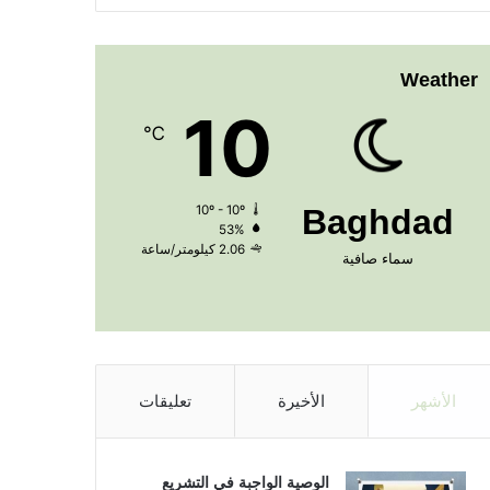
Weather
10
℃
10º - 10º
Baghdad
53%
2.06 كيلومتر/ساعة
سماء صافية
الأشهر
الأخيرة
تعليقات
الوصية الواجبة في التشريع