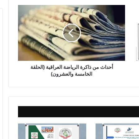
أ
ح
د
ا
ث
م
ن
ذ
ا
ك
أحداث من ذاكرة الرياضة العراقية (الحلقة
ر
الخامسة والعشرون)
ة
ا
ل
ر
ي
ا
ض
ة
ا
ل