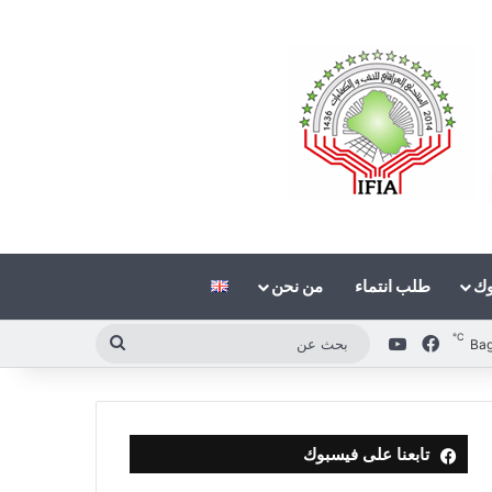
وك
طلب انتماء
من نحن
℃
فيسبوك
‫YouTube
بحث
Ba
عن
تابعنا على فيسبوك