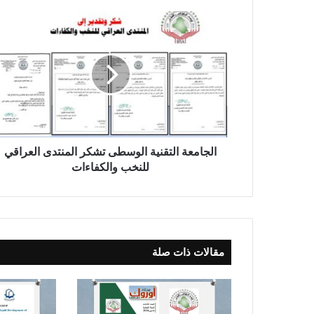
ا
ل
ج
ا
م
ع
ة
ا
ل
ت
الجامعة التقنية الوسطى تشكر المنتدى العراقي
ق
للنخب والكفاءات
ن
ي
ة
ا
ل
مقالات ذات صلة
و
س
ط
ى
ت