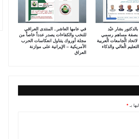
ع
ر
ا
ق
ًا بالدكتور بشار عبْد
في عامها العاشر.. المنتدى العراقي
ي
رك بصفة مساهم رسمي
للنخب والكفاءات يصدر عدداً خاصاً من
ة
اتحاد الْجامعات الْعربية
مجلة أوروك يتناول انعكاسات الحرب
(
عليم الْعالي والذكاء
الأمريكية – الإيرانية على موازنة
ا
العراق
ل
ح
ل
ق
ة
ا
ل
خ
يها بـ
*
ا
م
س
ة
و