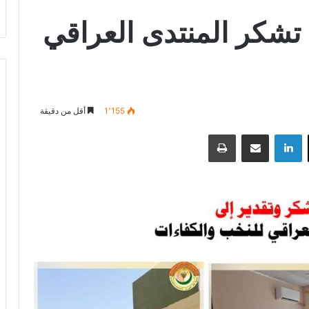
تشكر المنتدى العراقي
1٬155
أقل من دقيقة
‫X
لينكدإن
مشاركة عبر البريد
طباعة