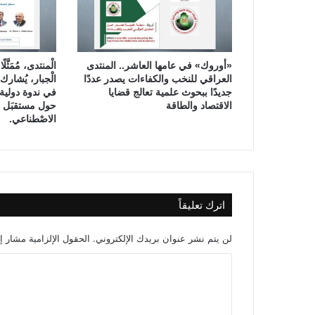
ش
ك
ر
ا
«أوروك» في عامها العاشر.. المنتدى
الْمنتدى، مُمَثَّل
ل
العراقي للنخب والكفاءات يصدر عددًا
الْجبار، يُشا
م
جديدًا ببحوث علمية تعالج قضايا
في ندوة دولية ل
ن
الاقتصاد والطاقة
حول مستقبَل الت
ت
الاصْطناعي.
د
ى
ا
ل
ع
اترك تعليقاً
ر
ا
ق
لن يتم نشر عنوان بريدك الإلكتروني.
الحقول الإلزامية مشار إل
ي
ا
ل
ل
ل
ن
ت
خ