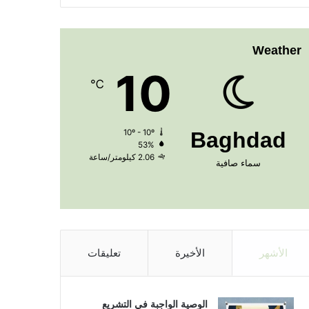
Weather
10
℃
10º - 10º
Baghdad
53%
2.06 كيلومتر/ساعة
سماء صافية
الأشهر
الأخيرة
تعليقات
الوصية الواجبة في التشريع