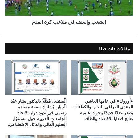
ة
ا
ا
ل
ل
ع
ع
ن
الشغب والعنف في ملاعب كرة القدم
ر
ف
ا
ف
ق
ي
ي
م
مقالات ذات صلة
ة
ل
(
ا
ا
ع
ل
ب
ح
ك
ل
ر
ق
ة
ة
ا
«أوروك» في عامها العاشر..
الْمنتدى، مُمَثَّلًا بالدكتور بشار عبْد
ا
ل
المنتدى العراقي للنخب والكفاءات
الْجبار، يُشارك بصفة مساهم
ل
ق
يصدر عددًا جديدًا ببحوث علمية
رسمي في ندوة دولية لاتحاد
خ
تعالج قضايا الاقتصاد والطاقة
الْجامعات الْعربية حول مستقبَل
د
التعليم الْعالي والذكاء الاصْطناعي.
ا
م
م
س