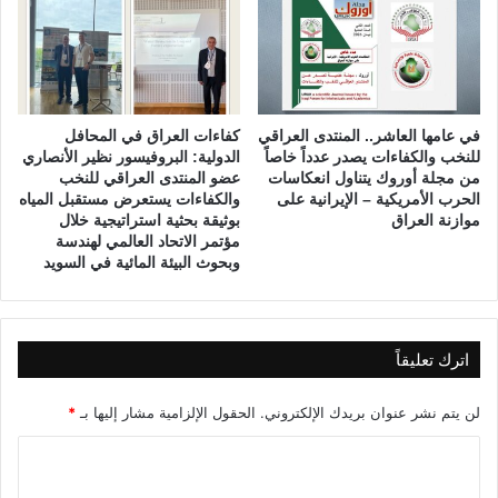
ة
و
ا
ل
ع
في عامها العاشر.. المنتدى العراقي
كفاءات العراق في المحافل
ش
للنخب والكفاءات يصدر عدداً خاصاً
الدولية: البروفيسور نظير الأنصاري
ر
من مجلة أوروك يتناول انعكاسات
عضو المنتدى العراقي للنخب
و
الحرب الأمريكية – الإيرانية على
والكفاءات يستعرض مستقبل المياه
ن
موازنة العراق
بوثيقة بحثية استراتيجية خلال
)
مؤتمر الاتحاد العالمي لهندسة
وبحوث البيئة المائية في السويد
اترك تعليقاً
لن يتم نشر عنوان بريدك الإلكتروني.
الحقول الإلزامية مشار إليها بـ
*
ا
ل