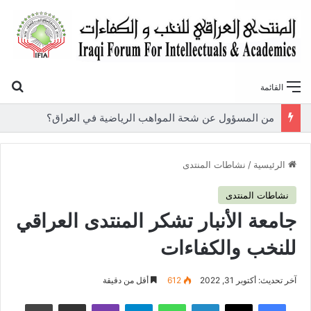
بح
القائمة
«أوروك» في عامها العاشر.. المنتدى العراقي للنخب والكفاءات يصدر عددًا جديدًا ببحوث علمية تعالج قضايا الاقتصاد والطاقة
الرئيسية
/
نشاطات المنتدى
نشاطات المنتدى
جامعة الأنبار تشكر المنتدى العراقي
للنخب والكفاءات
آخر تحديث: أكتوبر 31, 2022
612
أقل من دقيقة
فيسبوك
‫X
لينكدإن
واتساب
تيلقرام
ڤايبر
مشاركة عبر البريد
طباعة