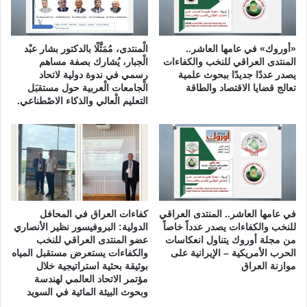
ح
ي
ن
)
«أوروك» في عامها العاشر..
الْمنتدى، مُمَثَّلًا بالدكتور بشار عبْد
المنتدى العراقي للنخب والكفاءات
الْجبار، يُشارك بصفة مساهم
يصدر عددًا جديدًا ببحوث علمية
رسمي في ندوة دولية لاتحاد
تعالج قضايا الاقتصاد والطاقة
الْجامعات الْعربية حول مستقبَل
التعليم الْعالي والذكاء الاصْطناعي.
في عامها العاشر.. المنتدى العراقي
كفاءات العراق في المحافل
للنخب والكفاءات يصدر عدداً خاصاً
الدولية: البروفيسور نظير الأنصاري
من مجلة أوروك يتناول انعكاسات
عضو المنتدى العراقي للنخب
الحرب الأمريكية – الإيرانية على
والكفاءات يستعرض مستقبل المياه
موازنة العراق
بوثيقة بحثية استراتيجية خلال
مؤتمر الاتحاد العالمي لهندسة
وبحوث البيئة المائية في السويد