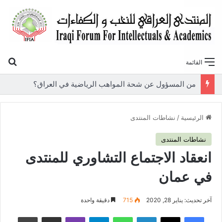
بح
القائمة
«أوروك» في عامها العاشر.. المنتدى العراقي للنخب والكفاءات يصدر عددًا جديدًا ببحوث علمية تعالج قضايا الاقتصاد والطاقة
الرئيسية
/
نشاطات المنتدى
نشاطات المنتدى
انعقاد الاجتماع التشاوري للمنتدى
في عمان
آخر تحديث: يناير 28, 2020
715
دقيقة واحدة
فيسبوك
‫X
لينكدإن
واتساب
تيلقرام
ڤايبر
مشاركة عبر البريد
طباعة