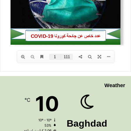
Weather
10
℃
10º - 10º
Baghdad
53%
2.06 كيلومتر/ساعة