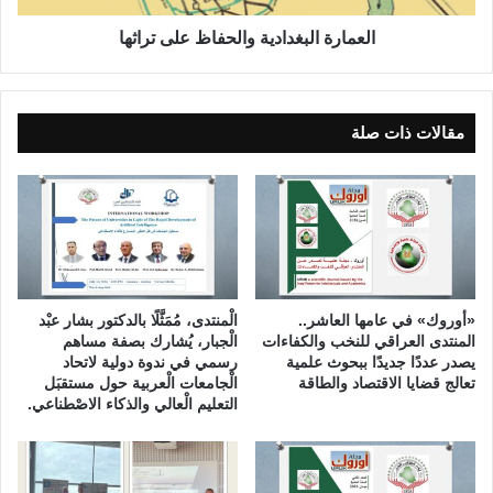
ف
ل
ي
ب
العمارة البغدادية والحفاظ على تراثها
ذ
غ
ا
د
ل
ا
ع
د
مقالات ذات صلة
ر
ي
ا
ة
ق
و
ي
ا
ف
ل
ي
ح
م
ف
ي
ا
«أوروك» في عامها العاشر..
الْمنتدى، مُمَثَّلًا بالدكتور بشار عبْد
ز
ظ
المنتدى العراقي للنخب والكفاءات
الْجبار، يُشارك بصفة مساهم
ا
ع
يصدر عددًا جديدًا ببحوث علمية
رسمي في ندوة دولية لاتحاد
ن
تعالج قضايا الاقتصاد والطاقة
الْجامعات الْعربية حول مستقبَل
ل
التعليم الْعالي والذكاء الاصْطناعي.
ا
ى
ل
ت
ف
ر
ق
ا