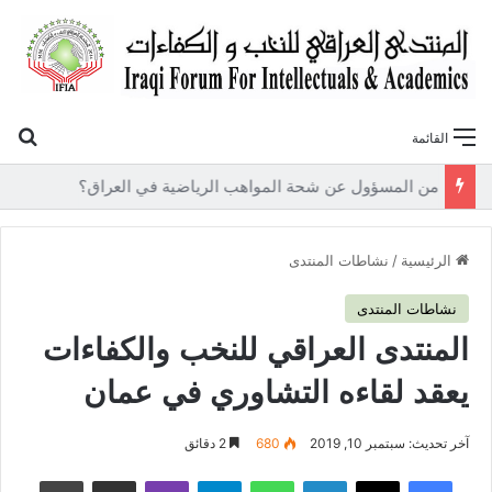
بح
القائمة
«أوروك» في عامها العاشر.. المنتدى العراقي للنخب والكفاءات يصدر عددًا جديدًا ببحوث علمية تعالج قضايا الاقتصاد والطاقة
الرئيسية
/
نشاطات المنتدى
نشاطات المنتدى
المنتدى العراقي للنخب والكفاءات
يعقد لقاءه التشاوري في عمان
آخر تحديث: سبتمبر 10, 2019
680
2 دقائق
فيسبوك
‫X
لينكدإن
واتساب
تيلقرام
ڤايبر
مشاركة عبر البريد
طباعة