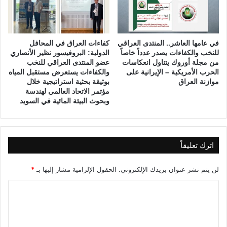
ه
ث
ه
ا
في عامها العاشر.. المنتدى العراقي
كفاءات العراق في المحافل
للنخب والكفاءات يصدر عدداً خاصاً
الدولية: البروفيسور نظير الأنصاري
من مجلة أوروك يتناول انعكاسات
عضو المنتدى العراقي للنخب
الحرب الأمريكية – الإيرانية على
والكفاءات يستعرض مستقبل المياه
موازنة العراق
بوثيقة بحثية استراتيجية خلال
مؤتمر الاتحاد العالمي لهندسة
وبحوث البيئة المائية في السويد
اترك تعليقاً
لن يتم نشر عنوان بريدك الإلكتروني.
الحقول الإلزامية مشار إليها بـ
*
ا
ل
ت