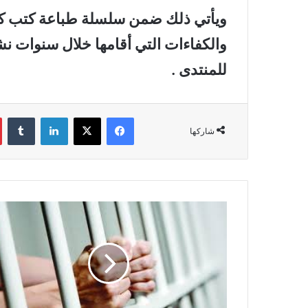
ويأتي ذلك ضمن سلسلة طباعة كتب كاف
والكفاءات التي أقامها خلال سنوات نش
للمنتدى .
فيسبوك
‫X
لينكدإن
‏Tumblr
شاركها
ا
ل
ت
و
ق
ي
ف