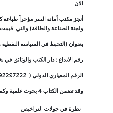
الان
أنجز مكتب أمانة السر مؤخراً طباعة كت
ولجنة الصناعة والطاقة) والتي اقيمت في 
بعنوان (التخبط في السياسة النفطية وا
رقم الايداع : دار الكتب والوثائق في بغداد ( 1060 لسنة
الرقم المعياري الدولي ( 978992297222
وقد تضمن الكتاب 4 بحوث علمية وكما يأتي :
نظرة في جولات التراخيص