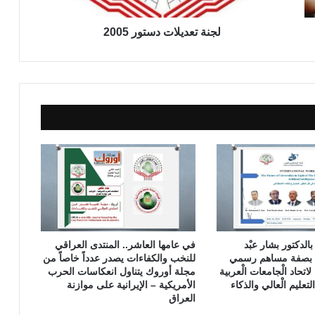
ي
ل
ا
لجنة تعديلات دستور 2005
ت
د
س
ت
و
ر
2
0
0
5
ًا بالدكتور بشار عبْد
في عامها العاشر.. المنتدى العراقي
رك بصفة مساهم رسمي
للنخب والكفاءات يصدر عدداً خاصاً من
اتحاد الْجامعات الْعربية
مجلة أوروك يتناول انعكاسات الحرب
عليم الْعالي والذكاء
الأمريكية – الإيرانية على موازنة
العراق