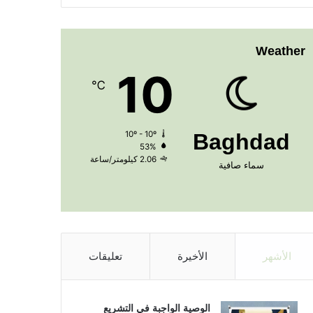
Weather
10
℃
10º - 10º
Baghdad
53%
2.06 كيلومتر/ساعة
سماء صافية
الأشهر
الأخيرة
تعليقات
الوصية الواجبة في التشريع