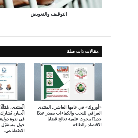
و
ا
ل
التوقيف والتعويض
ت
ع
و
ي
ض
مقالات ذات صلة
«أوروك» في عامها العاشر.. المنتدى
الْمنتدى، مُمَثَّل
العراقي للنخب والكفاءات يصدر عددًا
الْجبار، يُشا
جديدًا ببحوث علمية تعالج قضايا
في ندوة دولية ل
الاقتصاد والطاقة
حول مستقبَل الت
الاصْطناعي.