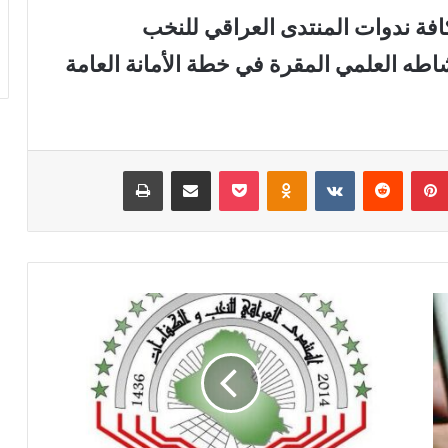
ة ندوات المنتدى العراقي للنخب
اطه العلمي المقرة في خطة الأمانة العامة
بينتيريست
‏Reddit
‏VKontakte
Odnoklassniki
‫Pocket
مشاركة عبر البريد
طباعة
ل
ج
ن
ة
ت
ع
د