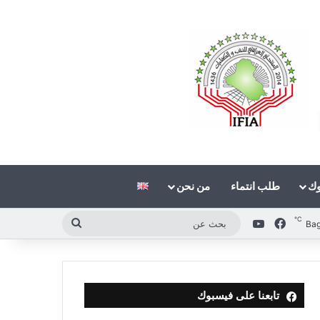
وك
طلب انتماء
من نحن
℃
فيسبوك
‫YouTube
بحث
Ba
عن
تابعنا على فيسبوك