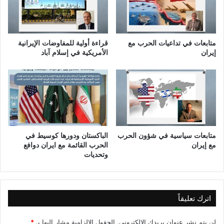
ن
ي
ا
ل
متابعات في تداعيات الحرب مع
قراءة أولية للمفاوضات الإيرانية
ح
إيران
الأمريكية في إسلام آباد
د
ي
ث
ي
متابعات سياسية في شؤون الحرب
الباكستان ودورها كوسيط في
مع إيران
الحرب القائمة مع ايران دوافع
وتحديات
اترك تعليقاً
لن يتم نشر عنوان بريدك الإلكتروني.
الحقول الإلزامية مشار إليها بـ
*