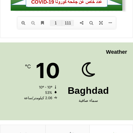
Weather
10
℃
10º - 10º
Baghdad
53%
2.06 كيلومتر/ساعة
سماء صافية