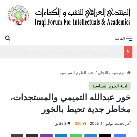
بح
القائمة
«أوروك» في عامها العاشر.. المنتدى العراقي للنخب والكفاءات يصدر عددًا جديدًا ببحوث علمية تعالج قضايا الاقتصاد والطاقة
الرئيسية
/
اللجان
/
لجنة العلوم السياسية
لجنة العلوم السياسية
خور عبدالله التميمي والمستجدات،
مخاطر جدية تحيط بالخور
آخر تحديث: يوليو 14, 2025
820
3 دقائق
فيسبوك
‫X
لينكدإن
واتساب
تيلقرام
ڤايبر
مشاركة عبر البريد
طباعة