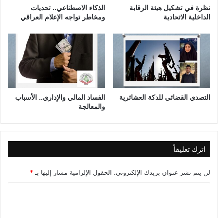
ا
نظرة في تشكيل هيئة الرقابة
الذكاء الاصطناعي.. تحديات
ل
الداخلية الاتحادية
ومخاطر تواجه الإعلام العراقي
ت
و
ا
ل
ي
أ
ح
د
التصدي القضائي للدكة العشائرية
الفساد المالي والإداري.. الأسباب
ا
والمعالجة
ف
ض
ل
ا
اترك تعليقاً
ل
ع
لن يتم نشر عنوان بريدك الإلكتروني.
الحقول الإلزامية مشار إليها بـ
*
ل
م
ا
ا
ل
ء