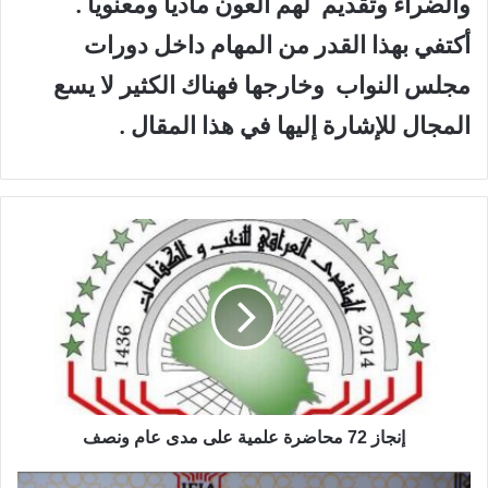
والضراء وتقديم لهم العون ماديا ومعنويا .
أكتفي بهذا القدر من المهام داخل دورات
مجلس النواب وخارجها فهناك الكثير لا يسع
المجال للإشارة إليها في هذا المقال .
إ
ن
ج
ا
ز
7
2
م
ح
ا
إنجاز 72 محاضرة علمية على مدى عام ونصف
ض
ر
ا