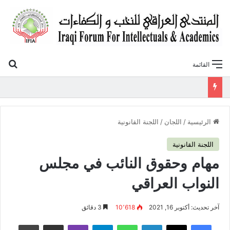
بح
القائمة
«أوروك» في عامها العاشر.. المنتدى العراقي للنخب والكفاءات يصدر عددًا جديدًا ببحوث علمية تعالج قضايا الاقتصاد والطاقة
الرئيسية
/
اللجان
/
اللجنة القانونية
اللجنة القانونية
مهام وحقوق النائب في مجلس
النواب العراقي
آخر تحديث: أكتوبر 16, 2021
10٬618
3 دقائق
فيسبوك
‫X
لينكدإن
واتساب
تيلقرام
ڤايبر
مشاركة عبر البريد
طباعة