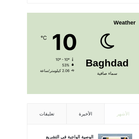
Weather
10
℃
10º - 10º
Baghdad
53%
2.06 كيلومتر/ساعة
سماء صافية
الأشهر
الأخيرة
تعليقات
الوصية الواجبة في التشريع