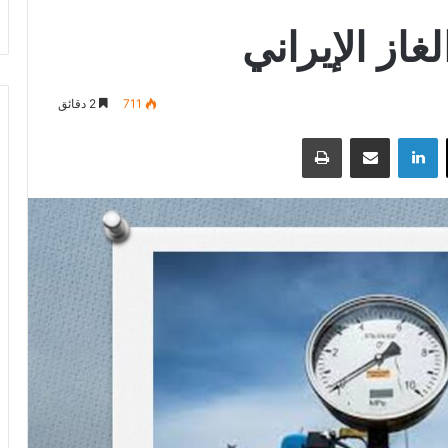
غاز الإيراني
711
2 دقائق
‫X
لينكدإن
مشاركة عبر البريد
طباعة