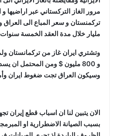
الايرانية ومقايضته بالغاز الايراني الى
مرور الغاز التركستاني عبر اراضيها و
مليار خلال مدة العقد الخمسة سنوات.
وتشتري ايران غاز من تركمانستان ولم 
و 800 مليون $ ومن المحتمل ان ي
وسيكون العراق تجت ضغوط ايران وأمر
الان يتبين لنا ان اسباب قطع إيران تج
بسبب الصيانة الاضطرارية او المبرمجة
الظروف الباردة اذ تجري الصيانات في