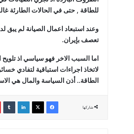
للطاقة , حتى في الحالات الطارئة غالب
وعند استبعاد اعمال الصيانة لم يبق لدين
تعصف بإيران.
اما السبب الاخر فهو سياسي اذ تلويح 
لاتخاذ اجراءات استباقية لتفادي خس
الطاقة.. أذن السياسة والمال هي الاس
فيسبوك
‫X
لينكدإن
‏Tumblr
شاركها