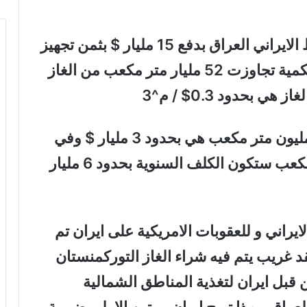
في أذار 2024 طالب نائب وزير النفط الايراني العراق بدفع 15 مليار $ بثمن تجهيز
الغاز عن الفترة 2017 ولغاية 2024 بكمية تجاوزت 52 مليار متر مكعب من الغاز
بحدود 0.3$ / م^3
وان الكلفة السنوية لتجهيز معدل 25 مليون متر مكعب هي بحدود 3 مليار $ وفي
حالة استيرادنا بمعدل 50 مليون متر مكعب ستكون الكلف السنوية بحدود 6 مليار
ايراني و للعقوبات الامريكية على ايران تم
قد غريب يتم فيه شراء الغاز التوركمنستان
 مكعب من قبل ايران لتغذية المناطق الشمالية