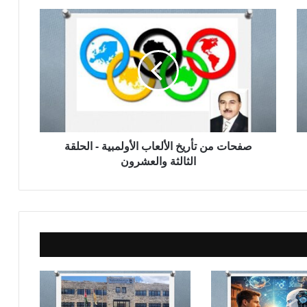
ص
ف
ح
ا
ت
م
ن
ت
أ
ر
صفحات من تأريخ الألعاب الأولمبية - الحلقة
ي
الثالثة والعشرون
خ
ا
ل
أ
ل
ع
ا
ب
ا
ل