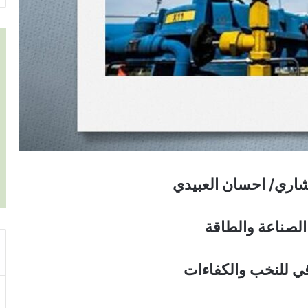
اري/ احسان العبيدي
لصناعة والطاقة
قي للنخب والكفاءات