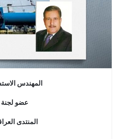
المهندس الاستش
عضو لجنة ا
المنتدى العرا