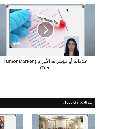
ع
ل
ا
م
ا
ت
أ
و
م
ؤ
علامات أو مؤشرات الأورام ( Tumor Marker
ش
Test)
ر
ا
ت
ا
ل
مقالات ذات صلة
أ
و
ر
ا
م