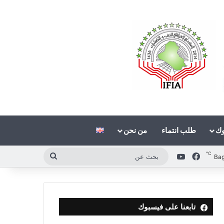
وك
طلب انتماء
من نحن
℃
فيسبوك
‫YouTube
بحث
Ba
عن
تابعنا على فيسبوك