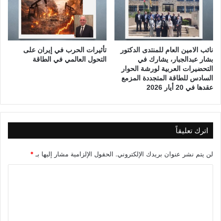
ل
م
ش
ا
ع
ء
ب
ا
ا
نائب الامين العام للمنتدى الدكتور
تأثيرات الحرب في إيران على
ل
بشار عبدالجبار، يشارك في
التحول العالمي في الطاقة
ل
ب
التحضيرات العربية لورشة الحوار
ف
ا
السادس للطاقة المتجددة المزمع
ل
ح
عقدها في 20 أيار 2026
س
ث
ط
ي
ي
ن
ن
ف
اترك تعليقاً
ي
ي
ف
ا
ي
ل
لن يتم نشر عنوان بريدك الإلكتروني.
الحقول الإلزامية مشار إليها بـ
*
إ
ع
ا
ق
ا
ا
ل
ل
م
م
ت
ة
د
ع