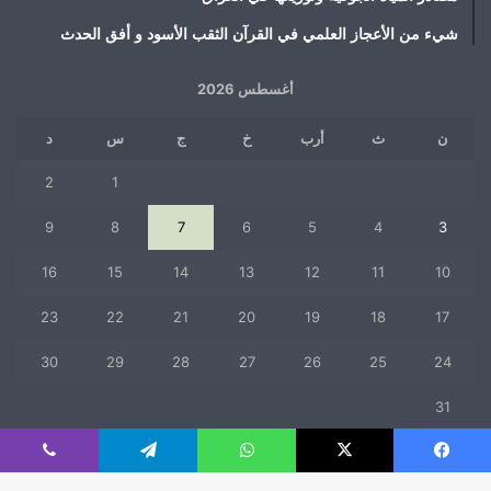
شيء من الأعجاز العلمي في القرآن الثقب الأسود و أفق الحدث
أغسطس 2026
ن
ث
أرب
خ
ج
س
د
2
1
9
8
7
6
5
4
3
16
15
14
13
12
11
10
23
22
21
20
19
18
17
30
29
28
27
26
25
24
31
« يوليو
فيسبوك
‫X
واتساب
تيلقرام
ڤايبر