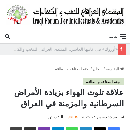
بح
القائمة
«أوروك» في عامها العاشر.. المنتدى العراقي للنخب والكفاءات يصدر عددًا جديدًا ببحوث علمية تعالج قضايا الاقتصاد والطاقة
الرئيسية
/
اللجان
/
لجنة الصناعة و الطاقة
لجنة الصناعة و الطاقة
علاقة تلوث الهواء بزيادة الأمراض
السرطانية والمزمنة في العراق
آخر تحديث: سبتمبر 24, 2025
861
4 دقائق
فيسبوك
‫X
لينكدإن
واتساب
تيلقرام
ڤايبر
مشاركة عبر البريد
طباعة