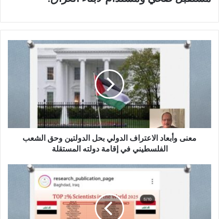
م
ع
ن
ى
و
أ
ب
ع
ا
د
معنى وأبعاد الاعتراف الدولي بحل الدولتين وحق الشعب
ا
الفلسطيني في إقامة دولته المستقلة
ل
ا
أ
ع
.
ت
د
ر
.
ا
ط