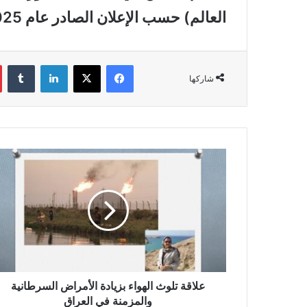
العالم) حسب الإعلان الصادر عام 2025 بالإضافة ل 277 باحث من العراق.
فيسبوك
‫X
لينكدإن
‏Tumblr
شاركها
ع
ل
ا
ق
ة
ت
ل
و
ث
ا
علاقة تلوث الهواء بزيادة الأمراض السرطانية
ل
والمزمنة في العراق