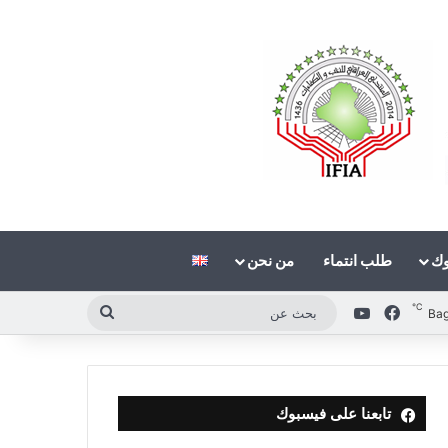
وك
طلب انتماء
من نحن
℃
فيسبوك
‫YouTube
بحث
Ba
عن
تابعنا على فيسبوك