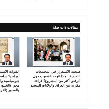
ه
و
ا
ء
ب
مقالات ذات صلة
ز
ي
ا
د
ة
ا
ل
أ
م
هندسة الاستقرار في المجتمعات
القنوات الاستر
ر
التعددية: لماذا تتوحد الشعوب حول
أوراسيا: دراس
ا
الرفض أكثر من المشروع؟ قراءة
جيوسياسية واق
ض
مقارنة بين العراق والولايات المتحدة
محور (الخليج–
ا
والمحور (الفر
ل
س
ر