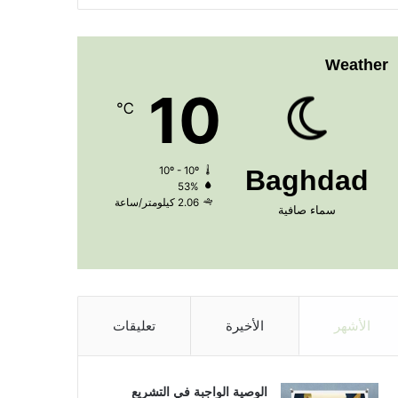
Weather
10
℃
10º - 10º
Baghdad
53%
2.06 كيلومتر/ساعة
سماء صافية
الأشهر
الأخيرة
تعليقات
الوصية الواجبة في التشريع