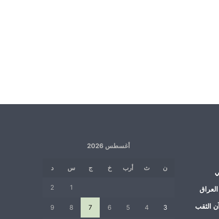
أغسطس 2026
ن
ث
أرب
خ
ج
س
د
ي
2
1
العراق
ن الثقب
9
8
7
6
5
4
3