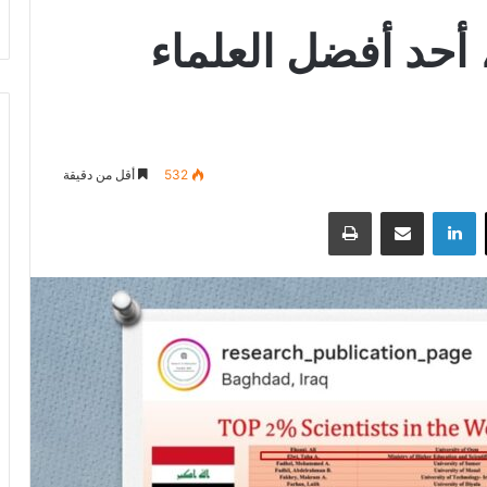
 أحد أفضل العلماء
532
أقل من دقيقة
‫X
لينكدإن
مشاركة عبر البريد
طباعة