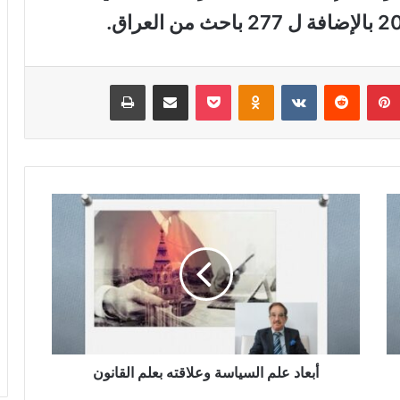
بينتيريست
‏Reddit
‏VKontakte
Odnoklassniki
‫Pocket
مشاركة عبر البريد
طباعة
أ
ب
ع
ا
د
ع
ل
م
ا
ل
أبعاد علم السياسة وعلاقته بعلم القانون
س