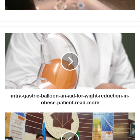
i
n
t
r
a
-
g
a
s
t
intra-gastric-balloon-an-aid-for-wight-reduction-in-
r
obese-patient-read-more
i
c
م
-
ش
b
ا
a
ر