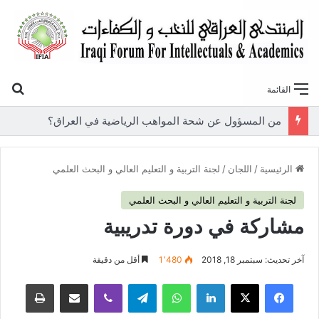
بح
القائمة
«أوروك» في عامها العاشر.. المنتدى العراقي للنخب والكفاءات يصدر عددًا جديدًا ببحوث علمية تعالج قضايا الاقتصاد والطاقة
الرئيسية
/
اللجان
/
لجنة التربية و التعليم العالي و البحث العلمي
لجنة التربية و التعليم العالي و البحث العلمي
مشاركة في دورة تدريبية
آخر تحديث: سبتمبر 18, 2018
1٬480
أقل من دقيقة
فيسبوك
‫X
لينكدإن
واتساب
تيلقرام
ڤايبر
مشاركة عبر البريد
طباعة