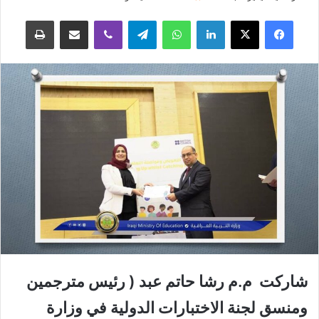
فيسبوك
‫X
لينكدإن
واتساب
تيلقرام
ڤايبر
مشاركة عبر البريد
طباعة
شاركت م.م رشا حاتم عبد ( رئيس مترجمين
ومنسق لجنة الاختبارات الدولية في وزارة