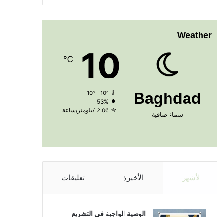
Weather
10
℃
10º - 10º
Baghdad
53%
2.06 كيلومتر/ساعة
سماء صافية
الأشهر
الأخيرة
تعليقات
الوصية الواجبة في التشريع