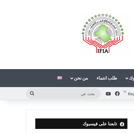
وك
طلب انتماء
من نحن
℃
فيسبوك
‫YouTube
بحث
Ba
عن
تابعنا على فيسبوك