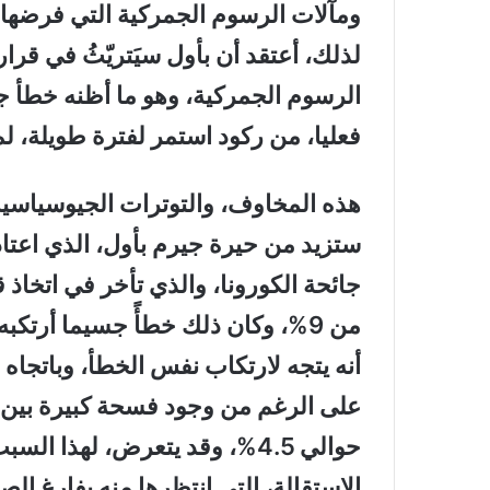
ومآلات الرسوم الجمركية التي فرضها 
لذلك، أعتقد أن بأول سيَتريّثُ في قرا
الرسوم الجمركية، وهو ما أظنه خطأ جس
فعليا، من ركود استمر لفترة طويلة، لم
هذه المخاوف، والتوترات الجيوسياسية
ستزيد من حيرة جيرم بأول، الذي اعتاد ع
جائحة الكورونا، والذي تأخر في اتخاذ 
من 9%، وكان ذلك خطأً جسيما أرتك
أنه يتجه لارتكاب نفس الخطأ، وباتجا
حوالي 4.5%، وقد يتعرض، لهذا
الاستقالة، التي انتظرها منه بفارغ الصب