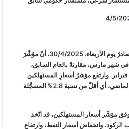
 ومستشار شرعي، مستشار حكومي سابق
4/5/20
أظهرَ تقريرُ وزارة التجارة الأميركية الصادرُ يوم الأربعاء، 30/4/2025، أنّ مؤشّرَ
ِ المستهلكين سجّلَ نسبة 2.3% في شهر مارس، مقارنةً بالعام السابق،
المسجَّلة في فبراير. وارتفع مؤشرُ أسعارِ المستهلكين
الأساسي بنسبة 2.6%، مقارنةً بالعام الماضي، أي أقلّ من نسبة 2.8% المسجَّلة
وفق مؤشّر أسعار المستهلكين، قد اتّخذ
ب الركود، وانخفاض أسعار النفط، وارتفاع