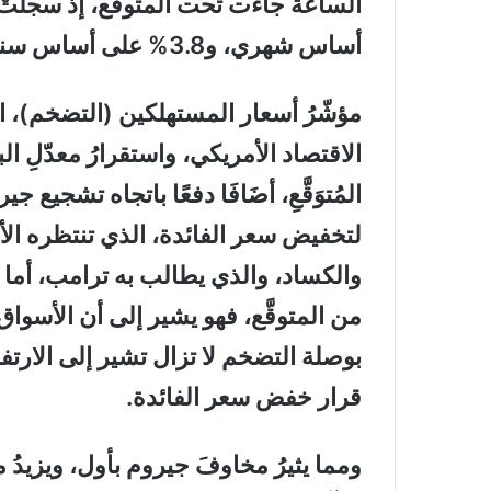
أساس شهري، و3.8% على أساس سنوي.
مؤشّرُ أسعار المستهلكين (التضخم)، ال
الاقتصاد الأمريكي، واستقرارُ معدّلِ ا
المُتوَقَّعِ، أضَافَا دفعًا باتجاه تشجيع 
لتخفيض سعر الفائدة، الذي تنتظره الأس
والكساد، والذي يطالب به ترامب، أما 
من المتوقَّع، فهو يشير إلى أن الأسواق
بوصلة التضخم لا تزال تشير إلى الارتف
قرار خفض سعر الفائدة.
ومما يثيرُ مخاوفَ جيروم بأول، ويزيدُ