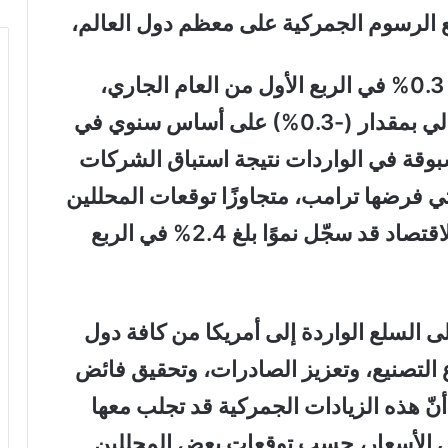
فع الرسوم الجمركية على معظم دول العالم،
كما وانكمشَ الاقتصادُ الأميركي بنسبة 0.3% في الربع الأول من العام الجاري،
بمعنى: تراجعَ نموُّ الناتج المحلي الإجمالي بمقدار (-0.3%) على أساس سنوي في
سبوقة في الواردات نتيجة استباق الشركات
تي فرضها ترامب، متجاوزًا توقعات المحللين
الذين قدروا نموًّا بنسبة 0.3%. وكان الاقتصاد قد سجّل نموًا بلغ 2.4% في الربع
ى السلع الواردة إلى أمريكا من كافة دول
اع التصنيع، وتعزيز الصادرات، وتحقيق فائض
 أنّ هذه الزيادات الجمركية قد تجلب معها
 في الأسعار، حسب توقعات بعض المحللين