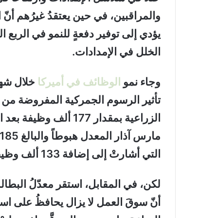
والمراقبين، في حين يعتقدُ غيرُهم أنّ
يؤدي إلى توفير دفعةٍ للنمو في الربع 
الخلل في الإمدادات.
وجاء نمو
الوظائف في أميركا
خلال شهر
تأثير الرسوم الجمركية المفروضة من ق
الزراعية بمقدار 177 أل
التي أشارتْ إلى إضافة 133 ألف وظيفة فقط.
أنّ سوقَ العمل لا يزال يحافظُ على اس