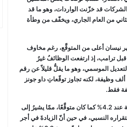
 الشركات قد خزّنت الواردات، وهو ما قد
الثاني من العام الجاري، ويخفّف من وطأة
 نيسان أعلى من المتوقَّع، رغم مخاوف
بل ترامب، إذ ارتفعت الوظائفُ غيرُ
ف وظيفة بعد التعديل الموسمي، وهو ما يقلُّ قليلاً عن رقم
مارس آذار المعدل هبوطاً والبالغ 185 ألف وظيفة، لكنه تجاوز توقّعاتِ داو جونز
لكن، في المقابل، استقر معدّلُ البطالة عند 4.2% كما كان متوقَّعًا، ممّا يشيرُ إلى
تقراره النسبي، في حين أنّ الزيادةَ في أجر