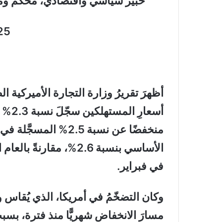
خبير سياسي واقتصادي، مُحكَّم
25
أسعار
منخفضًا عن نسبة 2.5% 
في فبراير.
وكان التضخّمُ في أمريكا، الذي يُقاس 
مسارَ الانخفاض شهريًّا منذ فترة، بسب