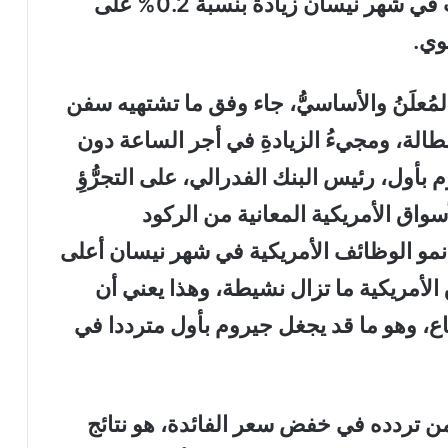
الساعة جاءت تحت المتوقَّع، إذ سجلتْ في شهر نيسان زيادةً بنسبة 0.2% على
مُعلَنُ والأساسيُّ، جاء وفق ما تشتهيه سفن
لبطالة، ومجيءُ الزيادةِ في أجر الساعة دون
جيرم بأول، رئيس البنك الفدرالي، على التجرُّؤِ
واق الأمريكية المعانية من الركود
نمو الوظائف الأمريكية في شهر نيسان أعلى
 الأمريكية ما تزال نشيطة، وهذا يعني أن
اع، وهو ما قد يجغل جيروم بأول مترددا في
 من تردده في خفض سعر الفائدة، هو نتائج