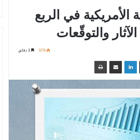
 الأمريكية في الربع
الآثار والتوقّعات
579
3 دقائق
‫X
لينكدإن
مشاركة عبر البريد
طباعة