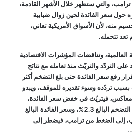
ترامب، والتي ستظهر خلال الأشهر القادمة،
ره حول سعر الفائدة لحين زوال ضبابية
يم منه، لأن الأسواق الأمريكية تعاني،
 تعد تتحمله.
 العالمية، وتناقضات المؤشرات الاقتصادية
لى التردّد والتريّث منذ تعامله مع نتائج
قرار رفع سعر الفائدة حتى بلغ التضخم أكثر
به بسبب تردّده وسوء تقديره للموقف، ويبدو
ه معاكس، فيتريّث في خفض سعر الفائدة،
على الرغم من وجود فسحة كبيرة بين التضخم البالغ 2.3%، وسعر الفائدة البالغ
 السبب، إلى الضغط من ترامب، فيضطر إلى
ر.