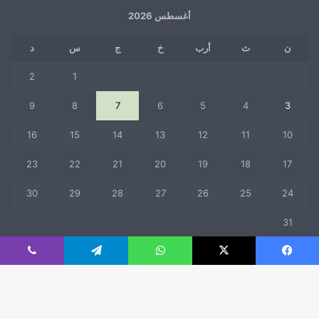
أغسطس 2026
ن
ث
أرب
خ
ج
س
د
2
1
9
8
7
6
5
4
3
16
15
14
13
12
11
10
23
22
21
20
19
18
17
30
29
28
27
26
25
24
31
« يوليو
فيسبوك
‫X
واتساب
تيلقرام
ڤايبر
© حقوق النشر 2026، جميع الحقوق محفوظة |
mfaad