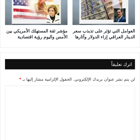
ر
ا
ي
ل
ا
ح
ت
ل
العوامل التي تؤثر على تذبذب سعر
مؤشر ثقة المستهلك الأمريكي بين
ق
الدينار العراقي إزاء الدولار وآثارها
الأمس واليوم رؤية اقتصادية
ة
ا
ل
ث
اترك تعليقاً
ا
ل
ث
لن يتم نشر عنوان بريدك الإلكتروني.
الحقول الإلزامية مشار إليها بـ
*
ة
ا
و
ا
ل
ل
ت
ث
ل
ع
ا
ل
ث
و
ي