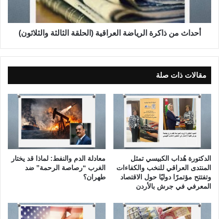
ح
ن
ا
ذ
م
ا
ي
ك
أحداث من ذاكرة الرياضة العراقية (الحلقة الثالثة والثلاثون)
ف
ر
ي
ة
ت
ا
ح
ل
مقالات ذات صلة
ق
ر
ي
ي
ق
ا
ا
ض
ل
ة
ع
ا
د
ل
ا
ع
الدكتورة هُداب الكبيسي تمثل
معادلة الدم والنفط: لماذا قد يختار
ل
ر
المنتدى العراقي للنخب والكفاءات
الغرب “رصاصة الرحمة” ضد
ة
ا
وتفتتح مؤتمرًا دوليًا حول الاقتصاد
طهران؟
و
المعرفي في جرش بالأردن
ق
ا
ي
ل
ة
ح
(