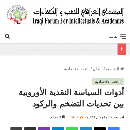
بح
القائمة
«أوروك» في عامها العاشر.. المنتدى العراقي للنخب والكفاءات يصدر عددًا جديدًا ببحوث علمية تعالج قضايا الاقتصاد والطاقة
الرئيسية
/
اللجان
/
اللجنة الاقتصادية
اللجنة الاقتصادية
أدوات السياسة النقدية الأوروبية
بين تحديات التضخم والركود
آخر تحديث: مايو 15, 2023
1٬464
3 دقائق
فيسبوك
‫X
لينكدإن
واتساب
تيلقرام
ڤايبر
مشاركة عبر البريد
طباعة