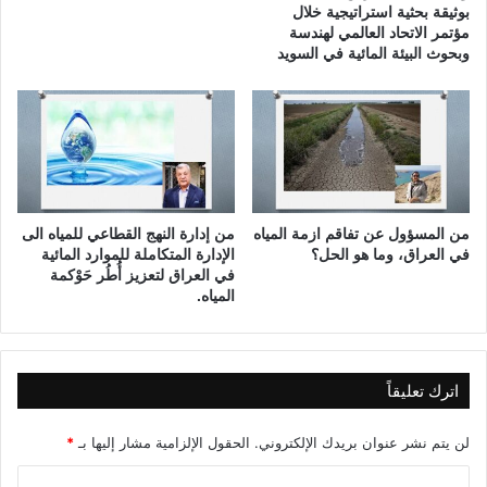
بوثيقة بحثية استراتيجية خلال
ل
مؤتمر الاتحاد العالمي لهندسة
ي
وبحوث البيئة المائية في السويد
ا
ل
د
ك
ت
و
ر
س
من المسؤول عن تفاقم ازمة المياه
من إدارة النهج القطاعي للمياه الى
ع
في العراق، وما هو الحل؟
الإدارة المتكاملة للموارد المائية
د
في العراق لتعزيز أُطُر حَوْكمة
ا
المياه.
ل
ح
س
ن
اترك تعليقاً
ا
و
لن يتم نشر عنوان بريدك الإلكتروني.
الحقول الإلزامية مشار إليها بـ
*
ي
ا