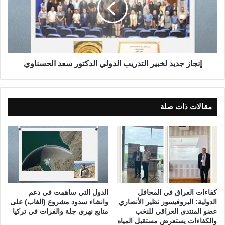
م
ز
ه
ج
ن
د
د
ي
س
د
ط
ل
إنجاز جديد لخبير التدريب الدولي الدكتور سعد الحسناوي
ا
خ
ر
ب
ق
ي
ز
ر
مقالات ذات صلة
ي
ا
ا
ل
د
ت
ا
د
ل
ر
ج
ي
م
ب
ي
ا
كفاءات العراق في المحافل
الدول التي ساهمت في دعم
ل
ل
الدولية: البروفيسور نظير الأنصاري
وانشاء سدود مشروع (الغاب) على
ي
د
عضو المنتدى العراقي للنخب
منابع نهري جلة والفرات في تركيا
والكفاءات يستعرض مستقبل المياه
و