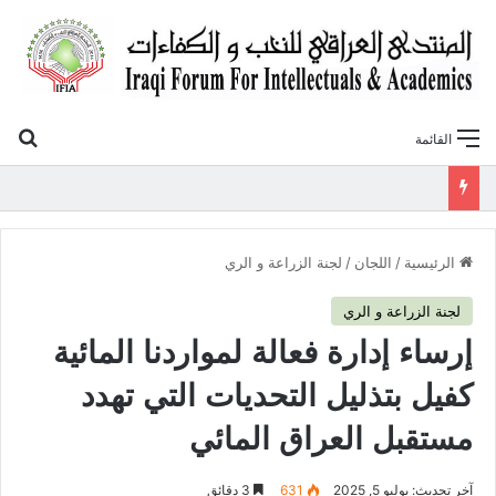
بح
القائمة
«أوروك» في عامها العاشر.. المنتدى العراقي للنخب والكفاءات يصدر عددًا جديدًا ببحوث علمية تعالج قضايا الاقتصاد والطاقة
الرئيسية
/
اللجان
/
لجنة الزراعة و الري
لجنة الزراعة و الري
إرساء إدارة فعالة لمواردنا المائية
كفيل بتذليل التحديات التي تهدد
مستقبل العراق المائي
آخر تحديث: يوليو 5, 2025
631
3 دقائق