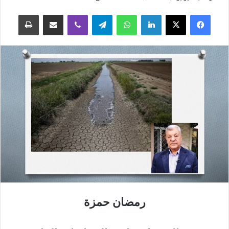
فيسبوك
‫X
لينكدإن
واتساب
تيلقرام
ڤايبر
مشاركة عبر البريد
طباعة
رمضان حمزة