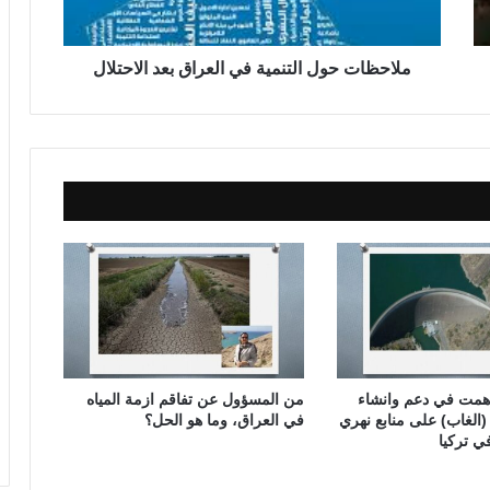
ح
و
ل
ملاحظات حول التنمية في العراق بعد الاحتلال
ا
ل
ت
ن
م
ي
ة
ف
ي
ا
ل
ع
ر
ا
اهمت في دعم وانشاء
من المسؤول عن تفاقم ازمة المياه
ق
لغاب) على منابع نهري
في العراق، وما هو الحل؟
ب
ي تركيا
ع
د