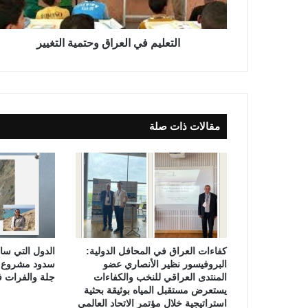
ف
ي
ا
التعليم في العراق وحتمية التغيير
ل
ع
ر
ا
ق
مقالات ذات صلة
و
ح
ت
م
ي
ة
ا
ل
ت
كفاءات العراق في المحافل الدولية:
الدول التي س
غ
البروفيسور نظير الأنصاري عضو
سدود مشروع (ا
ي
المنتدى العراقي للنخب والكفاءات
جلة والفرات ف
ي
يستعرض مستقبل المياه بوثيقة بحثية
ر
استراتيجية خلال مؤتمر الاتحاد العالمي