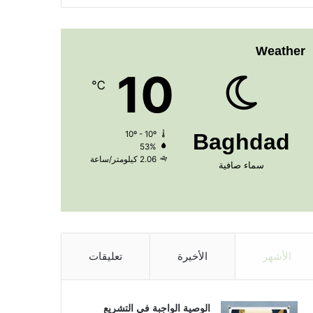
Weather
10
℃
10º - 10º
Baghdad
53%
2.06 كيلومتر/ساعة
سماء صافية
الأشهر
الأخيرة
تعليقات
الوصية الواجبة في التشريع