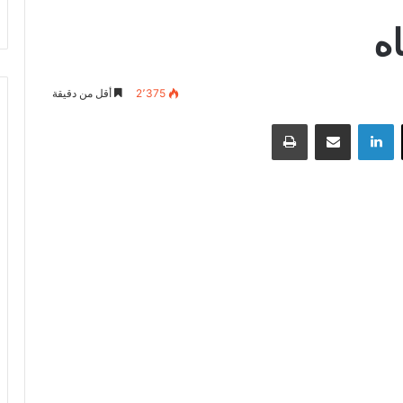
اه
2٬375
أقل من دقيقة
‫X
لينكدإن
مشاركة عبر البريد
طباعة