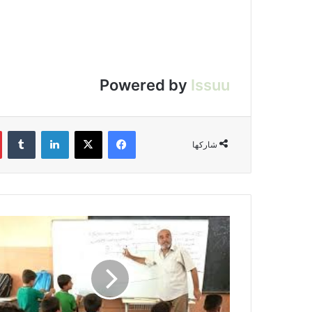
Powered by
Issuu
فيسبوك
‫X
لينكدإن
‏Tumblr
شاركها
ا
ل
ت
ع
ل
ي
م