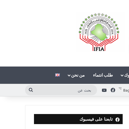
وك
طلب انتماء
من نحن
℃
فيسبوك
‫YouTube
بحث
Ba
عن
تابعنا على فيسبوك