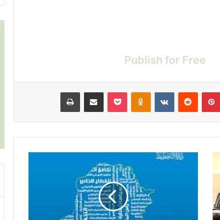
Publish for Free
بينتيريست
‏Reddit
‏VKontakte
Odnoklassniki
‫Pocket
مشاركة عبر البريد
طباعة
م
ل
ا
ح
ظ
ا
ت