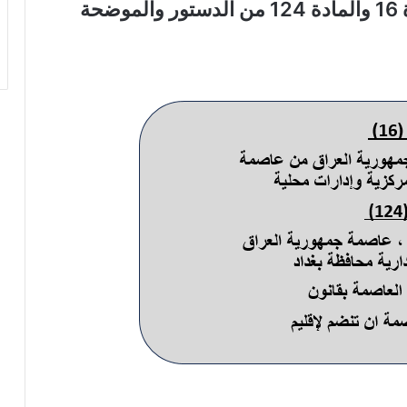
هذا التضارب وعدم الوضوح في المادة 16 والمادة 124 من الدستور والموضحة