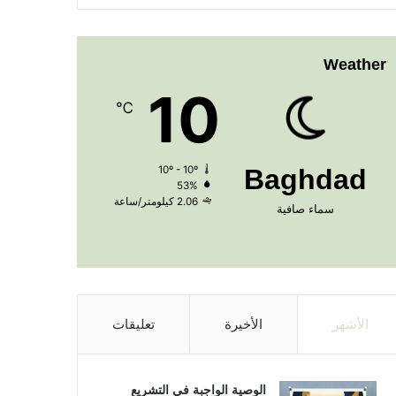
Weather
10
℃
10º - 10º
Baghdad
53%
2.06 كيلومتر/ساعة
سماء صافية
الأشهر
الأخيرة
تعليقات
الوصية الواجبة في التشريع