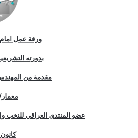
ورقة عمل امام
بدورته التشريعية الراب
مقدمة من المهندس 
معمار
عضو المنتدى العراقي للنخب والك
كانون ال