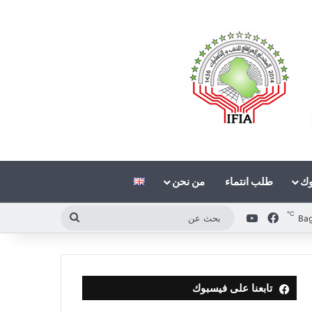
وك
طلب انتماء
من نحن
℃
فيسبوك
‫YouTube
بحث
Ba
عن
تابعنا على فيسبوك