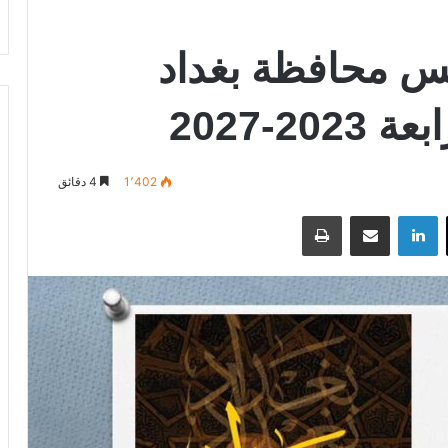
س محافظة بغداد
2-2027
1٬402
4 دقائق
‫X
لينكدإن
مشاركة عبر البريد
طباعة