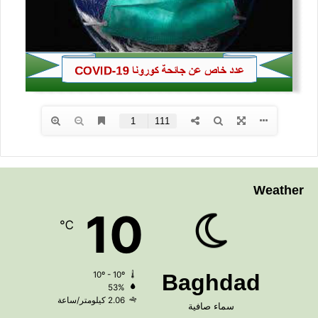
Weather
10
℃
10º - 10º
Baghdad
53%
2.06 كيلومتر/ساعة
سماء صافية