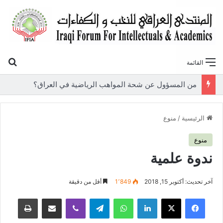
بح
القائمة
«أوروك» في عامها العاشر.. المنتدى العراقي للنخب والكفاءات يصدر عددًا جديدًا ببحوث علمية تعالج قضايا الاقتصاد والطاقة
الرئيسية
/
منوع
منوع
ندوة علمية
آخر تحديث: أكتوبر 15, 2018
1٬849
أقل من دقيقة
فيسبوك
‫X
لينكدإن
واتساب
تيلقرام
ڤايبر
مشاركة عبر البريد
طباعة