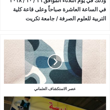
وذلك في يوم الثلاثاء الموافق ١٦ / ١٠ / ٢٠١٨
في الساعة العاشرة صباحاً وعلى قاعة كلية
التربية للعلوم الصرفة / جامعة تكريت
ع
ص
ر
ا
ل
ا
س
ت
ك
ش
عصر الاستكشاف العثماني
ا
ف
ز
ا
ي
ل
ا