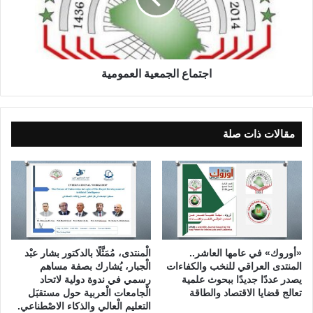
e
ع
G
ا
e
ل
t
ج
s
م
اجتماع الجمعية العمومية
F
ع
D
ي
A
ة
C
ا
مقالات ذات صلة
l
ل
e
ع
a
م
r
و
a
م
n
ي
c
ة
e
«أوروك» في عامها العاشر..
الْمنتدى، مُمَثَّلًا بالدكتور بشار عبْد
f
المنتدى العراقي للنخب والكفاءات
الْجبار، يُشارك بصفة مساهم
o
يصدر عددًا جديدًا ببحوث علمية
رسمي في ندوة دولية لاتحاد
r
تعالج قضايا الاقتصاد والطاقة
الْجامعات الْعربية حول مستقبَل
التعليم الْعالي والذكاء الاصْطناعي.
M