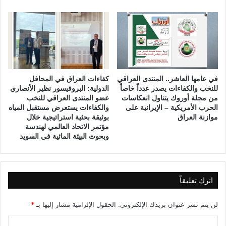
i
g
r
a
i
n
e
في عامها العاشر.. المنتدى العراقي
كفاءات العراق في المحافل
T
للنخب والكفاءات يصدر عدداً خاصاً
الدولية: البروفيسور نظير الأنصاري
r
من مجلة أوروك يتناول انعكاسات
عضو المنتدى العراقي للنخب
e
الحرب الأمريكية – الإيرانية على
والكفاءات يستعرض مستقبل المياه
a
موازنة العراق
بوثيقة بحثية استراتيجية خلال
t
مؤتمر الاتحاد العالمي لهندسة
m
وبحوث البيئة المائية في السويد
e
n
t
,
اترك تعليقاً
P
r
لن يتم نشر عنوان بريدك الإلكتروني.
الحقول الإلزامية مشار إليها بـ
*
e
v
ا