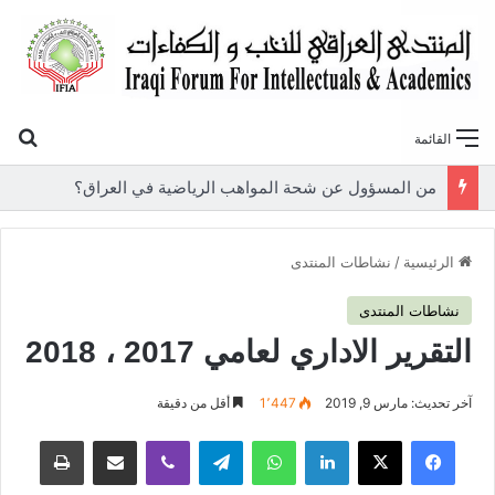
بح
القائمة
«أوروك» في عامها العاشر.. المنتدى العراقي للنخب والكفاءات يصدر عددًا جديدًا ببحوث علمية تعالج قضايا الاقتصاد والطاقة
الرئيسية
/
نشاطات المنتدى
نشاطات المنتدى
التقرير الاداري لعامي 2017 ، 2018
آخر تحديث: مارس 9, 2019
1٬447
أقل من دقيقة
فيسبوك
‫X
لينكدإن
واتساب
تيلقرام
ڤايبر
مشاركة عبر البريد
طباعة