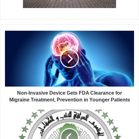
N
o
n
-
I
n
v
a
s
i
Non-Invasive Device Gets FDA Clearance for
v
Migraine Treatment, Prevention in Younger Patients
e
D
ا
e
ج
v
ت
i
م
c
ا