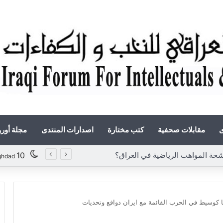
ى
مقابلات صحفية
كتب مختارة
اصدارات المنتدى
مجلة أور
«أوروك» في عامها العاشر.. المنتدى العراقي للنخب والكفاءات يصدر عددًا جديدًا ببحوث علمية تعالج قضايا الاقتصاد والطاقة
10
ghdad
ا كوسيط في الحرب القائمة مع ايران دوافع وتحديات