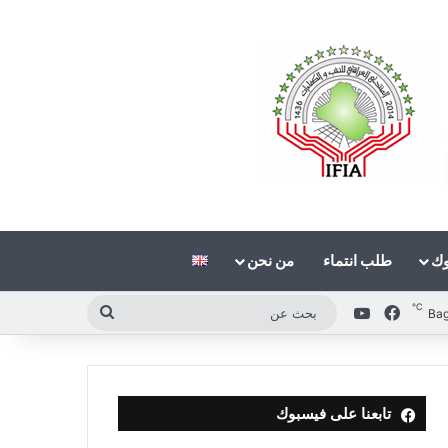
وك
طلب انتماء
من نحن
℃
فيسبوك
‫YouTube
بحث
Ba
عن
تابعنا على فيسبوك