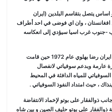
ساس يتصل بتقاسم البلدين (ايران
 افغانستان ، وان اي فوضى في احد أطراف
نوب -جنوب غرب اسيا سيؤدي إلى انعكاسه
هنا نستذكر الموقف الايراني عهد شاه ايران رضا بهلوي عام 1972 حين قامت
رة عارمة وبدعم سوفياتي لانفصال
سوفياتي للمياه الدافئة في المحيط
ذاك ، حيث امتداد النفوذ السوفياتي .
نب ذوالفقار على بوتو لإخماد الانتفاضة
 ذوالفقار علي بوتو حليف الصين و بين شاه