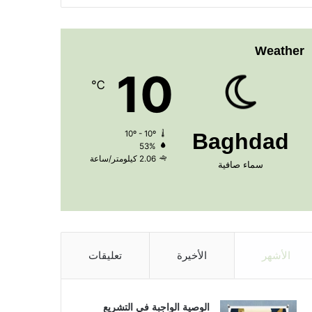
Weather
10
℃
10º - 10º
Baghdad
53%
2.06 كيلومتر/ساعة
سماء صافية
الأشهر
الأخيرة
تعليقات
الوصية الواجبة في التشريع