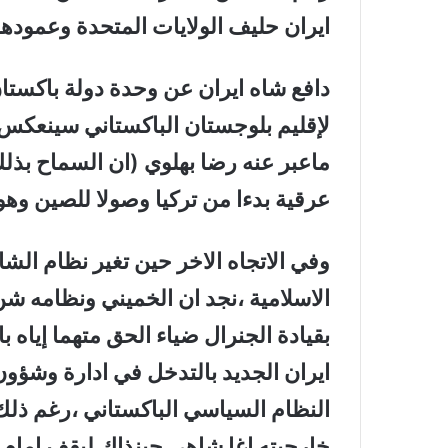
ايران حليف الولايات المتحدة وعمودها
دافع شاه ايران عن وحدة دولة باكستا
لإقليم بلوجستان الباكستاني سينعكس س
ماعبر عنه رضا بهلوي (ان السماح بذ
عرقية بدءا من تركيا وصولا للصين وهو 
وفي الاتجاه الاخر حين تغير نظام الشا
الاسلامية ،نجد ان الخميني ونظامه شن
بقيادة الجنرال ضياء الحق متهما إياه با
ايران الجديد بالتدخل في ادارة وشؤو
النظام السياسي الباكستاني ،رغم ذلك
خارجيته اغا شاهي حينذاك ليقف امام البر