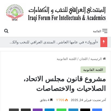
بح
القائمة
«أوروك» في عامها العاشر.. المنتدى العراقي للنخب والكفاءات يصدر عددًا جديدًا ببحوث علمية تعالج قضايا الاقتصاد والطاقة
الرئيسية
/
اللجان
/
اللجنة القانونية
اللجنة القانونية
مشروع قانون مجلس الاتحاد،
الصلاحيات والاختصاصات
آخر تحديث: فبراير 24, 2025
1٬705
4 دقائق
فيسبوك
‫X
لينكدإن
واتساب
تيلقرام
ڤايبر
مشاركة عبر البريد
طباعة