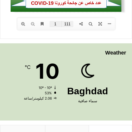
Weather
10
℃
10º - 10º
Baghdad
53%
2.06 كيلومتر/ساعة
سماء صافية