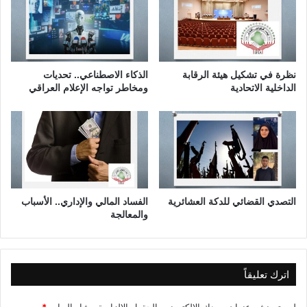
ا
ر
ي
ع
د
نظرة في تشكيل هيئة الرقابة
الذكاء الاصطناعي.. تحديات
و
الداخلية الاتحادية
ومخاطر تواجه الإعلام العراقي
ا
ل
ت
ن
م
ي
ة
التصدي القضائي للدكة العشائرية
الفساد المالي والإداري.. الأسباب
والمعالجة
اترك تعليقاً
لن يتم نشر عنوان بريدك الإلكتروني.
الحقول الإلزامية مشار إليها بـ
*