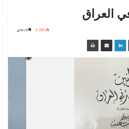
في العراق
4٬285
6 دقائق
‫X
لينكدإن
مشاركة عبر البريد
طباعة