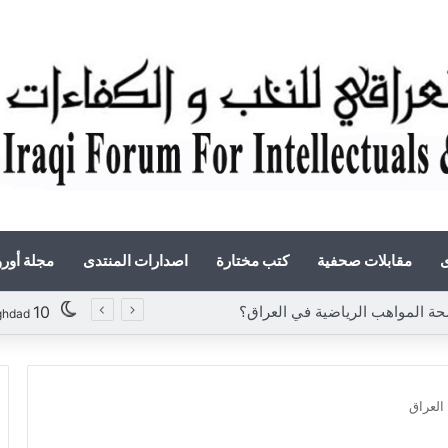
ى
مقابلات صحفية
كتب مختارة
اصدارات المنتدى
مجلة أور
«أوروك» في عامها العاشر.. المنتدى العراقي للنخب والكفاءات يصدر عددًا جديدًا ببحوث علمية تعالج قضايا الاقتصاد والطاقة
10
ghdad
 العراق