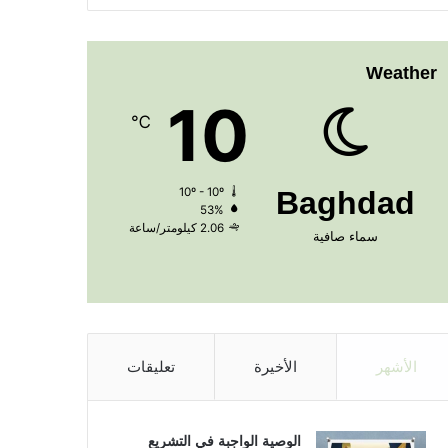
Weather
10
℃
10º - 10º
Baghdad
53%
2.06 كيلومتر/ساعة
سماء صافية
الأشهر
الأخيرة
تعليقات
الوصية الواجبة في التشريع