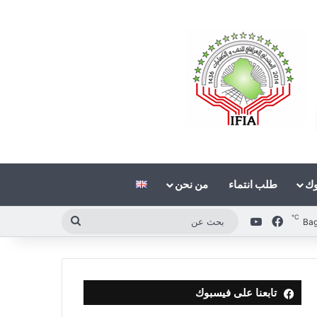
وك
طلب انتماء
من نحن
℃
فيسبوك
‫YouTube
بحث
Ba
عن
تابعنا على فيسبوك