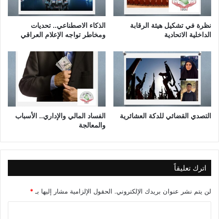
ا
ل
ح
نظرة في تشكيل هيئة الرقابة
الذكاء الاصطناعي.. تحديات
ل
الداخلية الاتحادية
ومخاطر تواجه الإعلام العراقي
ف
ي
ا
ل
م
ن
ظ
و
التصدي القضائي للدكة العشائرية
الفساد المالي والإداري.. الأسباب
والمعالجة
ر
ا
ل
ا
م
اترك تعليقاً
ر
ي
لن يتم نشر عنوان بريدك الإلكتروني.
الحقول الإلزامية مشار إليها بـ
*
ك
ي
ا