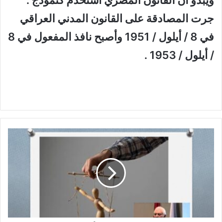
ويبدو أن القانون المصري أستخدم كنموذج .
جرت المصادقة على القانون المدني العراقي
في 8 / أيلول / 1951 وأصبح نافذ المفعول في 8
/ أيلول / 1953 .
ع
ا
ل
م
ت
ا
ف
ه
ج