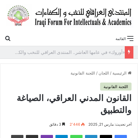
بح
القائمة
«أوروك» في عامها العاشر.. المنتدى العراقي للنخب والكفاءات يصدر عددًا جديدًا ببحوث علمية تعالج قضايا الاقتصاد والطاقة
الرئيسية
/
اللجان
/
اللجنة القانونية
اللجنة القانونية
القانون المدني العراقي، الصياغة
والتطبيق
آخر تحديث: مارس 21, 2025
2٬446
3 دقائق
فيسبوك
‫X
لينكدإن
واتساب
تيلقرام
ڤايبر
مشاركة عبر البريد
طباعة