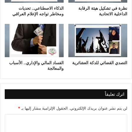
م
ا
د
ل
نظرة في تشكيل هيئة الرقابة
الذكاء الاصطناعي.. تحديات
ع
د
الداخلية الاتحادية
ومخاطر تواجه الإعلام العراقي
ل
ك
ي
ت
و
و
ي
ر
خ
ض
ر
ع
التصدي القضائي للدكة العشائرية
الفساد المالي والإداري.. الأسباب
والمعالجة
ب
ا
س
ع
ط
اترك تعليقاً
و
ا
لن يتم نشر عنوان بريدك الإلكتروني.
الحقول الإلزامية مشار إليها بـ
*
ن
ا
ل