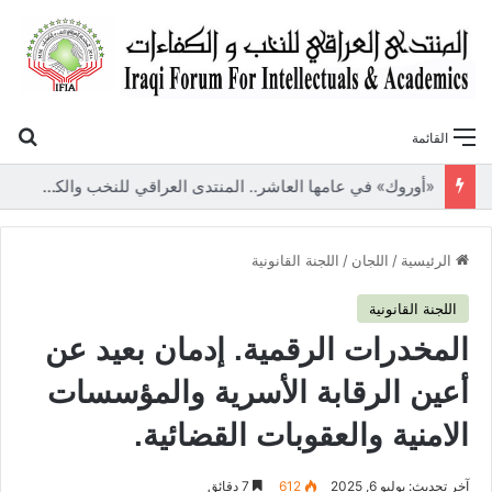
بح
القائمة
«أوروك» في عامها العاشر.. المنتدى العراقي للنخب والكفاءات يصدر عددًا جديدًا ببحوث علمية تعالج قضايا الاقتصاد والطاقة
الرئيسية
/
اللجان
/
اللجنة القانونية
اللجنة القانونية
المخدرات الرقمية. إدمان بعيد عن
أعين الرقابة الأسرية والمؤسسات
الامنية والعقوبات القضائية.
آخر تحديث: يوليو 6, 2025
612
7 دقائق