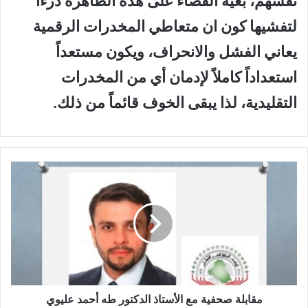
نفسهم، بغية القضاء على هذه الظاهرة درءا
لتفشيها كون ان متعاطي المخدرات الرقمية
يعاني الفشل والانحراف، ويكون مستعداً
استعداداً كاملاً لإدمان أي من المخدرات
التقليدية، لذا يبقى الخوف قائماً من ذلك.
م
ق
ا
ب
ل
ة
ص
ح
ف
ي
مقابلة صحفية مع الأستاذ الدكتور طه أحمد عليوي