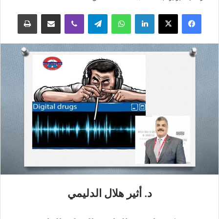
فيسبوك
‫X
لينكدإن
واتساب
تيلقرام
ڤايبر
مشاركة عبر البريد
طباعة
د. أثير هلال الدليمي