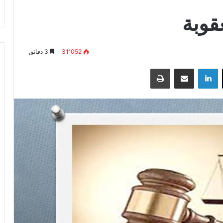
قوبة
31٬052
3 دقائق
‫X
لينكدإن
مشاركة عبر البريد
طباعة