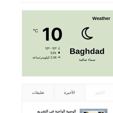
Weather
10
℃
10º - 10º
Baghdad
53%
2.06 كيلومتر/ساعة
سماء صافية
الأشهر
الأخيرة
تعليقات
الوصية الواجبة في التشريع