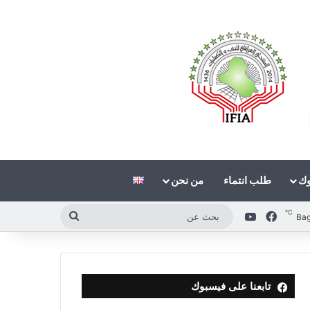
وك
طلب انتماء
من نحن
℃
فيسبوك
‫YouTube
بحث
Ba
عن
تابعنا على فيسبوك