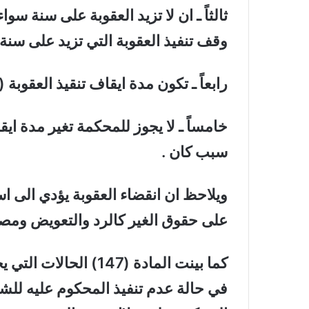
ثالثاً ـ ان لا تزيد العقوبة على سنة سو
وقف تنفيذ العقوبة التي تزيد على سنة 
رابعاً ـ تكون مدة ايقاف تنقيذ العقوبة (3 ) سنوات تبدأ من تاريخ صدور الحكم .
خامساً ـ لا يجوز للمحكمة تغير مدة اي
سبب كان .
ويلاحظ ان انقضاء العقوبة يؤدي الى اسقا
على حقوق الغير كالرد والتعويض ومصا
كما بينت المادة (147) 