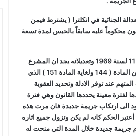
 الجريمة .
 ) من قانون العدالة الجنائية في انكلترا ( يشترط فيمن
ون محكوماً عليه سابقاً بالحبس لمدة تسعة
ان المطلع على قانون العقوبات رقم 111 لسنة 1969 وتعديلاته يجد ان المشرع
تناول هذا النظام في الفصل الثامن من المادة ( 144 ولغاية المادة 151 ) الذي
لمتهم عند توفر الادلة وتحديد العقوبة
ها لفترة معينة يحددها القانون وهي فترة
يعود الى ارتكاب جريمة جديدة فان مرت هذه
عتبر الحكم كانه لم يكن وتزول جميع اثاره
وم جريمة جديدة خلال المدة التي منحت له