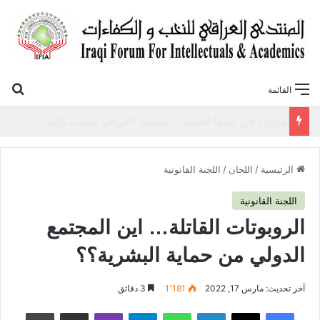
بح
القائمة
«أوروك» في عامها العاشر.. المنتدى العراقي للنخب والكفاءات يصدر عددًا جديدًا ببحوث علمية تعالج قضايا الاقتصاد والطاقة
الرئيسية
/
اللجان
/
اللجنة القانونية
اللجنة القانونية
الروبوتات القاتلة… اين المجتمع
الدولي من حماية البشرية؟؟
آخر تحديث: مارس 17, 2022
1٬181
3 دقائق
فيسبوك
‫X
لينكدإن
واتساب
تيلقرام
ڤايبر
مشاركة عبر البريد
طباعة