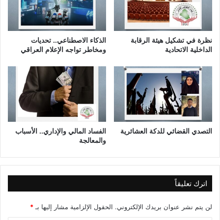
ل
د
ي
م
نظرة في تشكيل هيئة الرقابة
الذكاء الاصطناعي.. تحديات
و
الداخلية الاتحادية
ومخاطر تواجه الإعلام العراقي
ق
ر
ا
ط
ي
ة
و
ح
التصدي القضائي للدكة العشائرية
الفساد المالي والإداري.. الأسباب
والمعالجة
ق
و
ق
ا
ل
اترك تعليقاً
إ
ن
لن يتم نشر عنوان بريدك الإلكتروني.
الحقول الإلزامية مشار إليها بـ
*
س