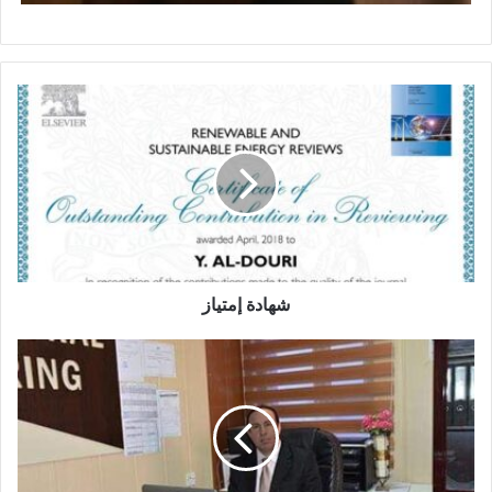
ش
ه
ا
د
ة
إ
م
ت
ي
ا
شهادة إمتياز
ز
ا
ل
م
ع
ا
و
ن