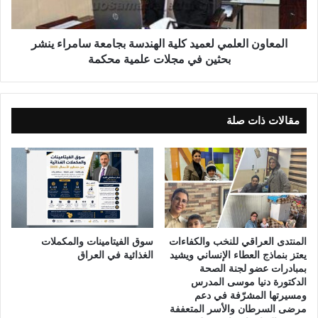
ا
ل
ع
المعاون العلمي لعميد كلية الهندسة بجامعة سامراء ينشر
ل
بحثين في مجلات علمية محكمة
م
ي
ل
ع
مقالات ذات صلة
م
ي
د
ك
ل
ي
ة
ا
المنتدى العراقي للنخب والكفاءات
سوق الفيتامينات والمكملات
ل
يعتز بنماذج العطاء الإنساني ويشيد
الغذائية في العراق
ه
بمبادرات عضو لجنة الصحة
ن
الدكتورة دنيا موسى المدرس
ومسيرتها المشرّفة في دعم
د
مرضى السرطان والأسر المتعففة
س