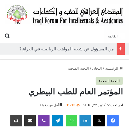
بح
القائمة
«أوروك» في عامها العاشر.. المنتدى العراقي للنخب والكفاءات يصدر عددًا جديدًا ببحوث علمية تعالج قضايا الاقتصاد والطاقة
الرئيسية
/
اللجان
/
اللجنة الصحية
اللجنة الصحية
المؤتمر العام للطب البيطري
آخر تحديث: أكتوبر 22, 2018
1٬213
أقل من دقيقة
فيسبوك
‫X
لينكدإن
واتساب
تيلقرام
ڤايبر
مشاركة عبر البريد
طباعة