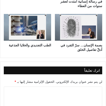
في رسالة إنسانية امتدت لعشر
ة
سنوات من العطاء
ب
ج
ا
م
ع
ة
س
ا
بصمة الإنسان… سرّ التفرد في
الطب التجديدي والخلايا الجذعية
م
أدقّ تفاصيل الخلق
ر
ا
ء
ي
اترك تعليقاً
ن
ش
لن يتم نشر عنوان بريدك الإلكتروني.
الحقول الإلزامية مشار إليها بـ
*
ر
ب
ا
ح
ث
ل
ي
ت